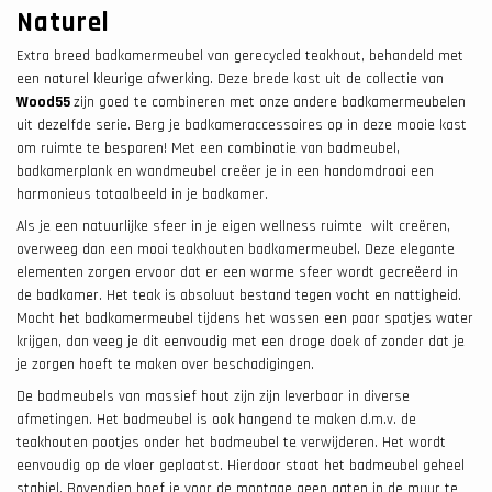
Naturel
Extra breed badkamermeubel van gerecycled teakhout, behandeld met
een naturel kleurige afwerking. Deze brede kast uit de collectie van
Wood55
zijn goed te combineren met onze andere badkamermeubelen
uit dezelfde serie. Berg je badkameraccessoires op in deze mooie kast
om ruimte te besparen! Met een combinatie van badmeubel,
badkamerplank en wandmeubel creëer je in een handomdraai een
harmonieus totaalbeeld in je badkamer.
Als je een natuurlijke sfeer in je eigen wellness ruimte wilt creëren,
overweeg dan een mooi teakhouten badkamermeubel. Deze elegante
elementen zorgen ervoor dat er een warme sfeer wordt gecreëerd in
de badkamer. Het teak is absoluut bestand tegen vocht en nattigheid.
Mocht het badkamermeubel tijdens het wassen een paar spatjes water
krijgen, dan veeg je dit eenvoudig met een droge doek af zonder dat je
je zorgen hoeft te maken over beschadigingen.
De badmeubels van massief hout zijn zijn leverbaar in diverse
afmetingen. Het badmeubel is ook hangend te maken d.m.v. de
teakhouten pootjes onder het badmeubel te verwijderen. Het wordt
eenvoudig op de vloer geplaatst. Hierdoor staat het badmeubel geheel
stabiel. Bovendien hoef je voor de montage geen gaten in de muur te