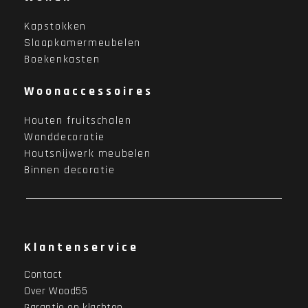
Kapstokken
Slaapkamermeubelen
Boekenkasten
Woonaccessoires
Houten fruitschalen
Wanddecoratie
Houtsnijwerk meubelen
Binnen decoratie
Klantenservice
Contact
Over Wood55
Garantie en klachten