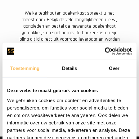
Welke teakhouten boekenkast spreekt u het
meest aan? Bekijk de vele mogelijkheden die wij
aanbieden en bestel de gewenste boekenkast
gemakkelijk en snel online. De boekenkasten zijn
bijna altijd direct uit voorraad leverbaar en worden
al binnen 2 tot 5 werkdagen bij u thuis geleverd.
Heeft u behoefte aan meer informatie over de
producten? Of heeft u behoefte aan advies? Dan
kunt u altijd contact met ons opnemen door te
Toestemming
Details
Over
bellen naar +31 (0) 553 031 440 of stuur een e-mail
naar
info@wood55.eu
.
Deze website maakt gebruik van cookies
Wij helpen u dan graag verder.
We gebruiken cookies om content en advertenties te
personaliseren, om functies voor social media te bieden
en om ons websiteverkeer te analyseren. Ook delen we
informatie over uw gebruik van onze site met onze
partners voor social media, adverteren en analyse. Deze
partners kunnen deze gegevens combineren met andere