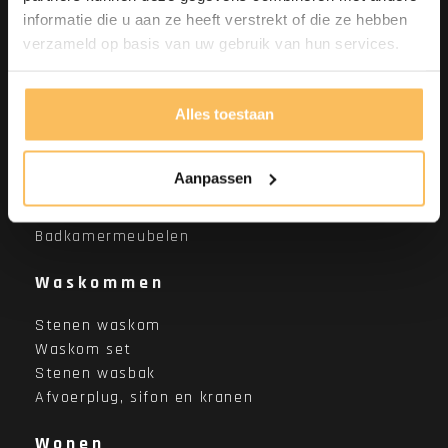
informatie die u aan ze heeft verstrekt of die ze hebben
verzameld op basis van uw gebruik van hun services.
Shop per
categorie
Alles toestaan
Teak badkamermeubelen
Aanpassen
Badkamersets
Badkamermeubelen
Waskommen
Stenen waskom
Waskom set
Stenen wasbak
Afvoerplug, sifon en kranen
Wonen