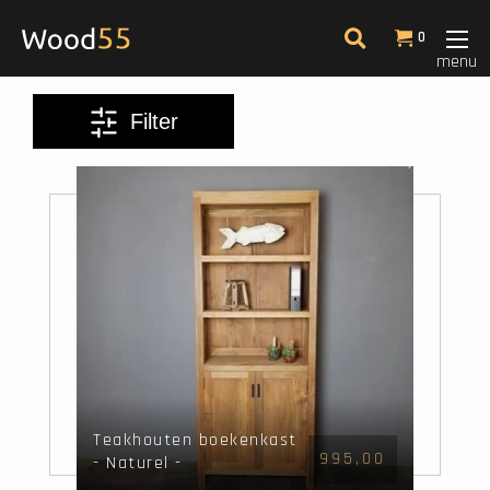
Filter
0
menu
Kleur
Filter
Laagste prijs
Teakhouten boekenkast
995,00
- Naturel -
85x40x215cm