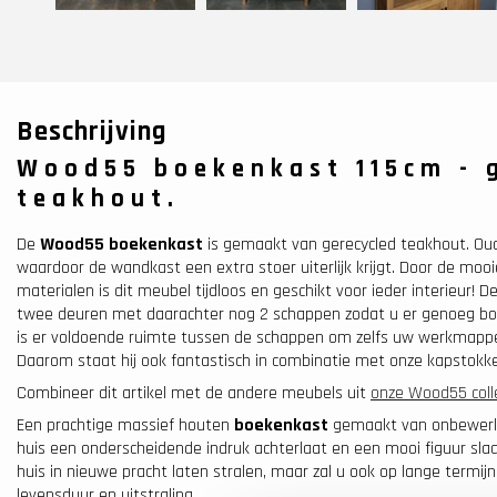
Beschrijving
Wood55 boekenkast 115cm - 
teakhout.
De
Wood55 boekenkast
is gemaakt van gerecycled teakhout. Ou
waardoor de wandkast een extra stoer uiterlijk krijgt. Door de mooie
materialen is dit meubel tijdloos en geschikt voor ieder interieur!
twee deuren met daarachter nog 2 schappen zodat u er genoeg boek
is er voldoende ruimte tussen de schappen om zelfs uw werkmappen
Daarom staat hij ook fantastisch in combinatie met onze kapstokk
Combineer dit artikel met de andere meubels uit
onze Wood55 coll
Een prachtige massief houten
boekenkast
gemaakt van onbewerkt
huis een onderscheidende indruk achterlaat en een mooi figuur sl
huis in nieuwe pracht laten stralen, maar zal u ook op lange termijn 
levensduur en uitstraling.