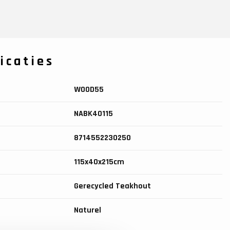
icaties
WOOD55
NABK40115
8714552230250
115x40x215cm
Gerecycled Teakhout
Naturel