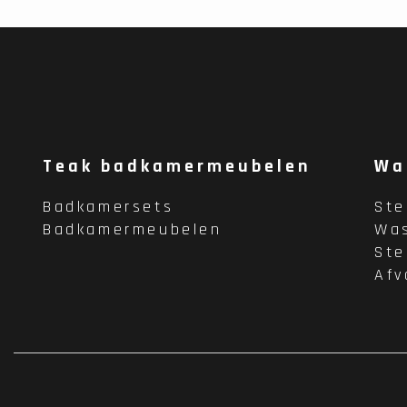
Teak badkamermeubelen
Wa
Badkamersets
St
Badkamermeubelen
Wa
St
Afv