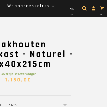
g
Woonaccessoires
NL
0
eakhouten
ast - Naturel -
5x40x215cm
Levertijd: 2-5 werkdagen
1.150,00
en keuze...