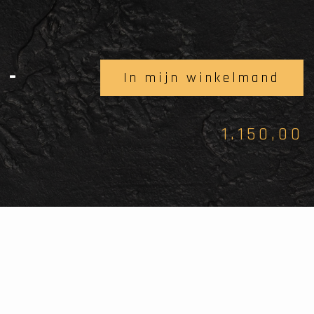
 -
In mijn winkelmand
1.150,00