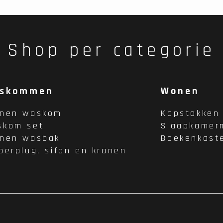
Shop per categorie
skommen
Wonen
enen waskom
Kapstokken
skom set
Slaapkamer
enen wasbak
Boekenkast
oerplug, sifon en kranen