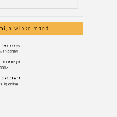
 mijn winkelmand
e levering
5 werkdagen
s bezorgd
500.-
g betalen!
eilig online