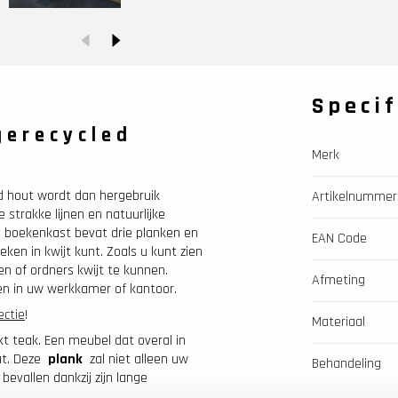
Specif
gerecycled
Merk
d hout wordt dan hergebruik
Artikelnummer
 strakke lijnen en natuurlijke
 De boekenkast bevat drie planken en
EAN Code
en in kwijt kunt. Zoals u kunt zien
 of ordners kwijt te kunnen.
Afmeting
en in uw werkkamer of kantoor.
ectie
!
Materiaal
 teak. Een meubel dat overal in
aat. Deze
plank
zal niet alleen uw
Behandeling
bevallen dankzij zijn lange