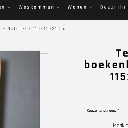
en
Waskommen
Wonen
Bezorgin
 - Naturel - 115x40x215cm
T
boekenk
11
Keuze handgreep:
*
Maak e