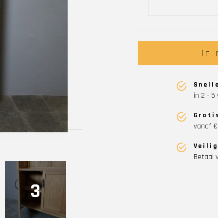
In
Snell
in 2 - 
Grati
vanaf €
Veili
Betaal v
3