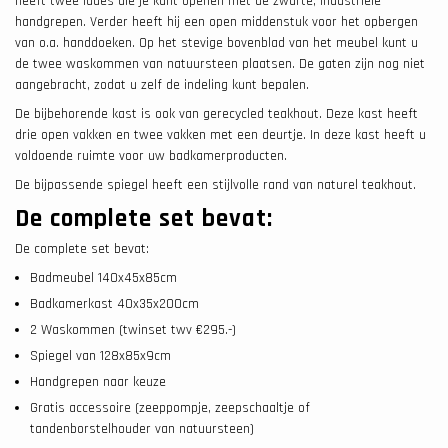
heeft twee lades die je kunt openen met de zwarte, industriële
handgrepen. Verder heeft hij een open middenstuk voor het opbergen
van o.a. handdoeken. Op het stevige bovenblad van het meubel kunt u
de twee waskommen van natuursteen plaatsen. De gaten zijn nog niet
aangebracht, zodat u zelf de indeling kunt bepalen.
De bijbehorende kast is ook van gerecycled teakhout. Deze kast heeft
drie open vakken en twee vakken met een deurtje. In deze kast heeft u
voldoende ruimte voor uw badkamerproducten.
De bijpassende spiegel heeft een stijlvolle rand van naturel teakhout.
De complete set bevat:
De complete set bevat:
Badmeubel 140x45x85cm
Badkamerkast 40x35x200cm
2 Waskommen (twinset twv €295.-)
Spiegel van 128x85x9cm
Handgrepen naar keuze
Gratis accessoire (zeeppompje, zeepschaaltje of
tandenborstelhouder van natuursteen)