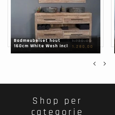
Badmeubelset hout
1.730,00
160cm White Wash incl
1.280,00
spiegel & waskommen
Shop per
categorie