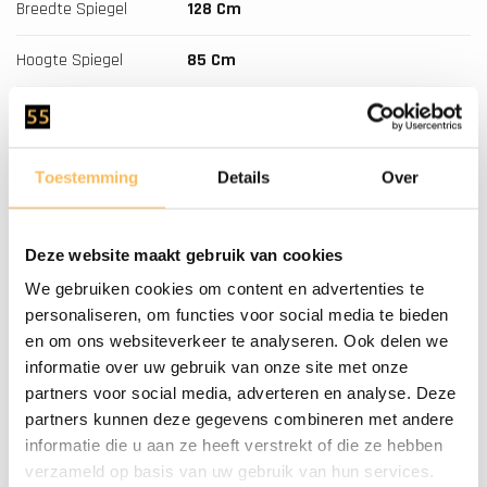
Breedte Spiegel
128 Cm
Hoogte Spiegel
85 Cm
Soft-Close
Ja
Aantal Kraangaten
0
Toestemming
Details
Over
Waskom
Natuursteen
Deze website maakt gebruik van cookies
Montage
Dit Meubel Wordt Gemonteerd
We gebruiken cookies om content en advertenties te
Geleverd
personaliseren, om functies voor social media te bieden
en om ons websiteverkeer te analyseren. Ook delen we
Onderhoud
Door De Luchtvochtigheid En
informatie over uw gebruik van onze site met onze
Temperatuur Verschil Kan Het Hout
partners voor social media, adverteren en analyse. Deze
Altijd Nog Iets Werken, Wij Raden
partners kunnen deze gegevens combineren met andere
Aan De Lades Na Installatie
informatie die u aan ze heeft verstrekt of die ze hebben
verzameld op basis van uw gebruik van hun services.
Nauwkeurig Af Te Stellen.