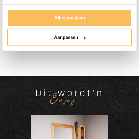
Alles toestaan
Gratis bezorgd
Aanpassen
vanaf €500.-
Dit wordt'n
Enjoy