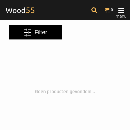
Filter
0
menu
Meest bekeken
Filter
Geen producten gevonden!...