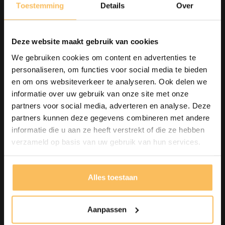
Toestemming
Details
Over
Wonen
Kapstokken
Deze website maakt gebruik van cookies
Slaapkamermeubelen
We gebruiken cookies om content en advertenties te
Boekenkasten
personaliseren, om functies voor social media te bieden
Woonaccessoires
en om ons websiteverkeer te analyseren. Ook delen we
informatie over uw gebruik van onze site met onze
Houten fruitschalen
partners voor social media, adverteren en analyse. Deze
Wanddecoratie
partners kunnen deze gegevens combineren met andere
Houtsnijwerk meubelen
informatie die u aan ze heeft verstrekt of die ze hebben
Binnen decoratie
verzameld op basis van uw gebruik van hun services.
Alles toestaan
Klantenservice
Aanpassen
Contact