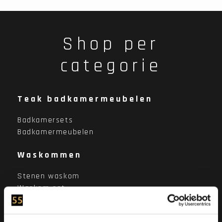
Shop per
categorie
Teak badkamermeubelen
Badkamersets
Badkamermeubelen
Waskommen
Stenen waskom
Waskom set
Stenen wasbak
Afvoerplug, sifon en kranen