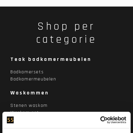
Shop per
categorie
Teak badkamermeubelen
Badkamersets
Badkamermeubelen
Waskommen
Stenen waskom
Waskom set
Stenen wasbak
Afvoerplug, sifon en kranen