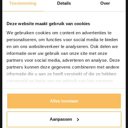
Toestemming
Details
Over
Wonen
Kapstokken
Deze website maakt gebruik van cookies
Slaapkamermeubelen
We gebruiken cookies om content en advertenties te
Boekenkasten
personaliseren, om functies voor social media te bieden
Woonaccessoires
en om ons websiteverkeer te analyseren. Ook delen we
informatie over uw gebruik van onze site met onze
Houten fruitschalen
partners voor social media, adverteren en analyse. Deze
Wanddecoratie
partners kunnen deze gegevens combineren met andere
Houtsnijwerk meubelen
informatie die u aan ze heeft verstrekt of die ze hebben
Binnen decoratie
verzameld op basis van uw gebruik van hun services.
Alles toestaan
Klantenservice
Aanpassen
Contact