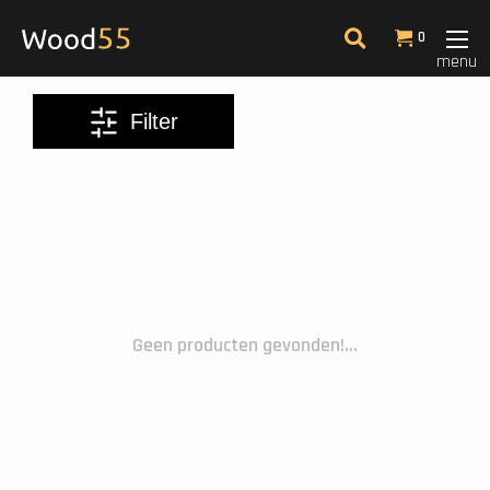
Filter
0
menu
Meest bekeken
Filter
Geen producten gevonden!...