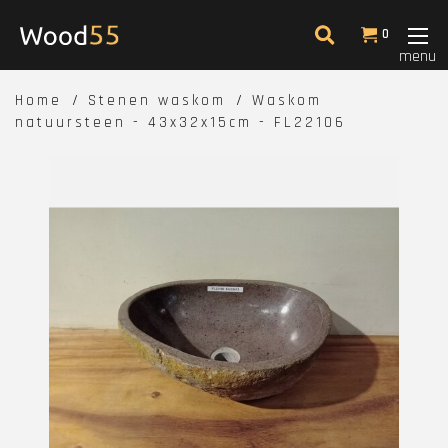
0
menu
Home
Stenen waskom
Waskom
natuursteen - 43x32x15cm - FL22106