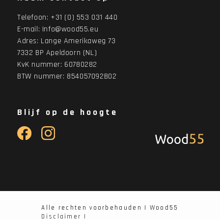
Telefoon:
+31 (0) 553 031 440
E-mail:
Info@wood55.eu
Adres:
Lange Amerikaweg 73
7332 BP Apeldoorn (NL)
KvK nummer: 60780282
BTW nummer: 854057092B02
Blijf op de hoogte
Alle rechten voorbehauden | Wood55
Disclaimer |