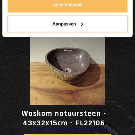
Dit wordt'n
Alles toestaan
Enjoy
Aanpassen
Waskom natuursteen -
43x32x15cm - FL22106