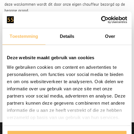
deze waskommen wordt dit door onze eigen chauffeur bezorgd op de
begane grond.
Nog vragen of hulp nodig?
Heeft u vragen of twijfelt u nog? Neem gerust contact op met een van
Toestemming
Details
Over
onze medewerkers via de chat rechts onderin. Of bel ons op (+31) 55
5400998.
Deze website maakt gebruik van cookies
We gebruiken cookies om content en advertenties te
personaliseren, om functies voor social media te bieden
en om ons websiteverkeer te analyseren. Ook delen we
Gratis bezorgd
vanaf €500.-
informatie over uw gebruik van onze site met onze
partners voor social media, adverteren en analyse. Deze
partners kunnen deze gegevens combineren met andere
informatie die u aan ze heeft verstrekt of die ze hebben
verzameld op basis van uw gebruik van hun services.