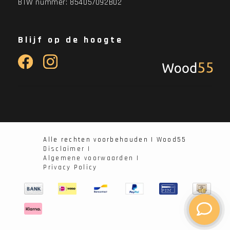
BTW nummer: 854057092B02
Blijf op de hoogte
Alle rechten voorbehauden | Wood55
Disclaimer |
Algemene voorwaarden |
Privacy Policy