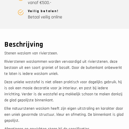
vanaf €500.-
Veilig betalen!
Betaal veilig online
Beschrijving
Stenen waskom van riviersteen.
Rivierstenen waskommen worden vervaardigd uit rivierstenen, deze
bestaan uit een soort graniet of basalt. Door de buitenkant onbewerkt
te laten is iedere waskom uniek.
Deze unieke wastafel is niet alleen praktisch voor dagelijks gebruik, hij
is ook een mooie decoratie voor je interieur, en past bij iedere
inrichting. Verder is de wastafel erg makkelijk schoon te maken dankzij
de glad gepolijste binnenkant.
Elke natuurstenen waskom heeft zijn eigen uitstraling en karakter door
een uniek gevormde structuur, kleur en afmeting. De binnenkant is glad
gepolijst.
Afmetingen en gewichten staan bij de specificaties.