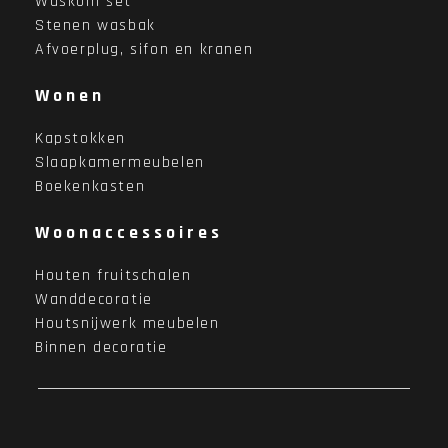
Waskom set
Stenen wasbak
Afvoerplug, sifon en kranen
Wonen
Kapstokken
Slaapkamermeubelen
Boekenkasten
Woonaccessoires
Houten fruitschalen
Wanddecoratie
Houtsnijwerk meubelen
Binnen decoratie