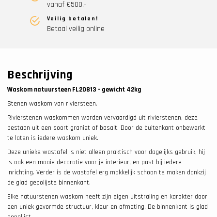
vanaf €500.-
Veilig betalen!
Betaal veilig online
Beschrijving
Waskom natuursteen FL20813 - gewicht 42
kg
Stenen waskom van riviersteen.
Rivierstenen waskommen worden vervaardigd uit rivierstenen, deze
bestaan uit een soort graniet of basalt. Door de buitenkant onbewerkt
te laten is iedere waskom uniek.
Deze unieke wastafel is niet alleen praktisch voor dagelijks gebruik, hij
is ook een mooie decoratie voor je interieur, en past bij iedere
inrichting. Verder is de wastafel erg makkelijk schoon te maken dankzij
de glad gepolijste binnenkant.
Elke natuurstenen waskom heeft zijn eigen uitstraling en karakter door
een uniek gevormde structuur, kleur en afmeting. De binnenkant is glad
gepolijst.