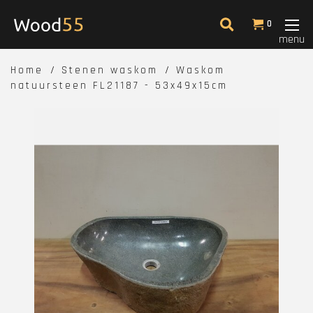
0
menu
Home
Stenen waskom
Waskom
natuursteen FL21187 - 53x49x15cm