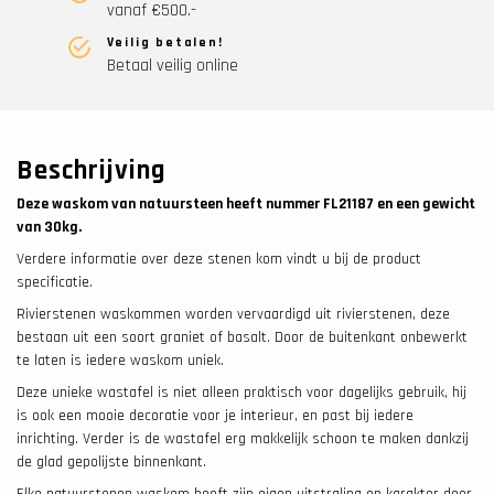
vanaf €500.-
Veilig betalen!
Betaal veilig online
Beschrijving
Deze waskom van natuursteen heeft nummer FL21187 en een gewicht
van 30
kg.
Verdere informatie over deze stenen kom vindt u bij de product
specificatie.
Rivierstenen waskommen worden vervaardigd uit rivierstenen, deze
bestaan uit een soort graniet of basalt. Door de buitenkant onbewerkt
te laten is iedere waskom uniek.
Deze unieke wastafel is niet alleen praktisch voor dagelijks gebruik, hij
is ook een mooie decoratie voor je interieur, en past bij iedere
inrichting. Verder is de wastafel erg makkelijk schoon te maken dankzij
de glad gepolijste binnenkant.
Elke natuurstenen waskom heeft zijn eigen uitstraling en karakter door