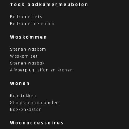
Teak badkamermeubelen
Badkamersets
Badkamermeubelen
Waskommen
Stenen waskom
Waskom set
Stenen wasbak
Afvoerplug, sifon en kranen
Wonen
Kapstokken
Slaapkamermeubelen
Boekenkasten
Woonaccessoires