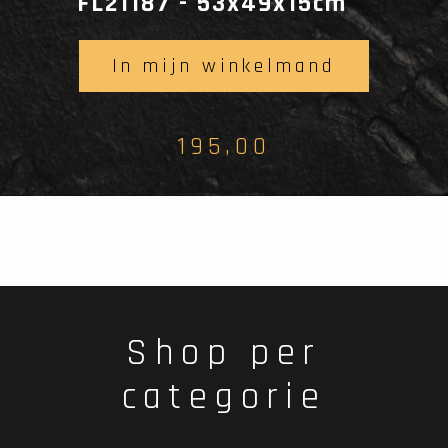
FL21187 - 53x49x15cm
In mijn winkelmand
195,00
Shop per
categorie