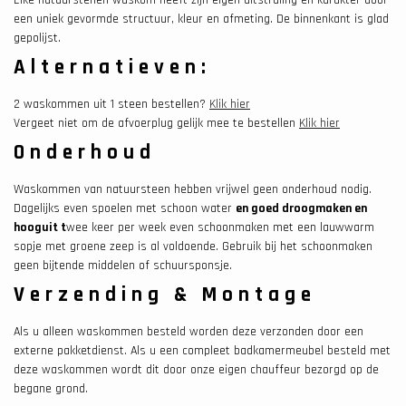
een uniek gevormde structuur, kleur en afmeting. De binnenkant is glad
gepolijst.
Alternatieven:
2 waskommen uit 1 steen bestellen?
Klik hier
Vergeet niet om de afvoerplug gelijk mee te bestellen
Klik hier
Onderhoud
Waskommen van natuursteen hebben vrijwel geen onderhoud nodig.
Dagelijks even spoelen met schoon water
en goed droogmaken en
hooguit t
wee keer per week even schoonmaken met een lauwwarm
sopje met groene zeep is al voldoende. Gebruik bij het schoonmaken
geen bijtende middelen of schuursponsje.
Verzending & Montage
Als u alleen waskommen besteld worden deze verzonden door een
externe pakketdienst. Als u een compleet badkamermeubel besteld met
deze waskommen wordt dit door onze eigen chauffeur bezorgd op de
begane grond.