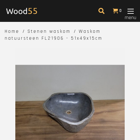
0
menu
Home
Stenen waskom
Waskom
natuursteen FL21906 - 51x49x15cm