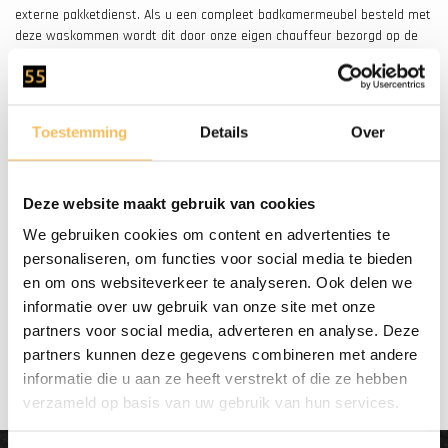
externe pakketdienst. Als u een compleet badkamermeubel besteld met
deze waskommen wordt dit door onze eigen chauffeur bezorgd op de
begane grond.
Nog vragen of hulp nodig?
Heeft u vragen of twijfelt u nog? Neem gerust contact op met een van
Toestemming
Details
Over
onze medewerkers via de chat rechts onderin. Of bel ons op (+31) 55
5400998.
Deze website maakt gebruik van cookies
We gebruiken cookies om content en advertenties te
personaliseren, om functies voor social media te bieden
en om ons websiteverkeer te analyseren. Ook delen we
Gratis bezorgd
informatie over uw gebruik van onze site met onze
vanaf €500.-
partners voor social media, adverteren en analyse. Deze
partners kunnen deze gegevens combineren met andere
informatie die u aan ze heeft verstrekt of die ze hebben
verzameld op basis van uw gebruik van hun services.