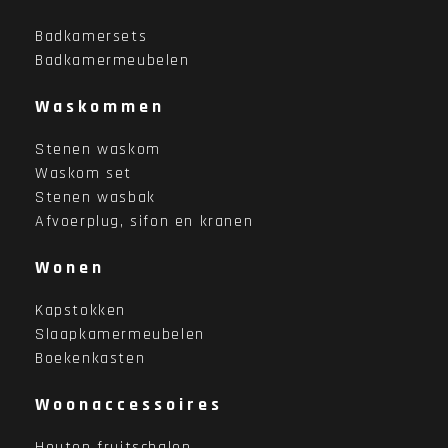
Badkamersets
Badkamermeubelen
Waskommen
Stenen waskom
Waskom set
Stenen wasbak
Afvoerplug, sifon en kranen
Wonen
Kapstokken
Slaapkamermeubelen
Boekenkasten
Woonaccessoires
Houten fruitschalen