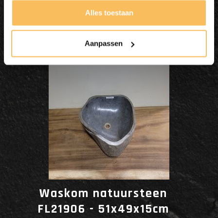
Dit wordt'n
Alles toestaan
Enjoy
Aanpassen
Waskom natuursteen
FL21906 - 51x49x15cm