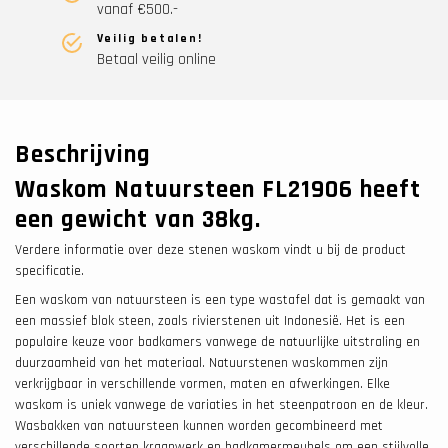
vanaf €500.-
Veilig betalen!
Betaal veilig online
Beschrijving
Waskom Natuursteen FL21906 heeft
een gewicht van 38
kg.
Verdere informatie over deze stenen waskom vindt u bij de product
specificatie.
Een waskom van natuursteen is een type wastafel dat is gemaakt van
een massief blok steen, zoals rivierstenen uit Indonesië. Het is een
populaire keuze voor badkamers vanwege de natuurlijke uitstraling en
duurzaamheid van het materiaal. Natuurstenen waskommen zijn
verkrijgbaar in verschillende vormen, maten en afwerkingen. Elke
waskom is uniek vanwege de variaties in het steenpatroon en de kleur.
Wasbakken van natuursteen kunnen worden gecombineerd met
verschillende soorten kraanwerk en badkamermeubels om een stijlvolle