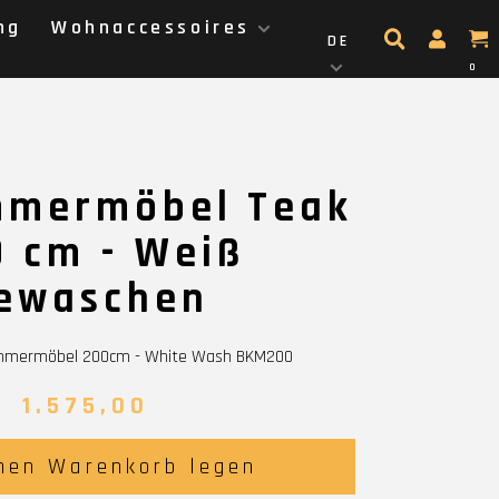
ng
Wohnaccessoires
DE
0
mmermöbel Teak
 cm - Weiß
ewaschen
immermöbel 200cm - White Wash BKM200
1.575,00
nen Warenkorb legen