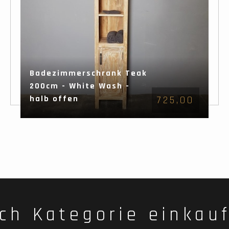
Badezimmerschrank Teak
200cm - White Wash -
halb offen
725,00
ch Kategorie einkau