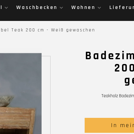
l
Waschbecken
Wohnen
Lieferu
bel Teak 200 cm - Weiß gewaschen
Badezi
200
g
Teakholz Badez
In mei