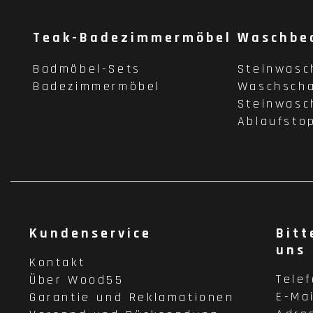
Teak-Badezimmermöbel
Waschbe
Badmöbel-Sets
Steinwasc
Badezimmermöbel
Waschscha
Steinwasc
Ablaufsto
Kundenservice
Bitt
uns
Kontakt
Tele
Über Wood55
E-Ma
Garantie und Reklamationen