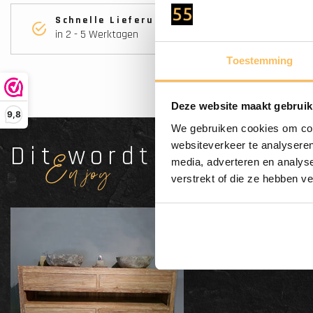
Schnelle Lieferung
in 2 - 5 Werktagen
Toestemming
Deze website maakt gebruik
9,8
We gebruiken cookies om cont
websiteverkeer te analyseren
Dit wordt'n
media, adverteren en analys
Enjoy
verstrekt of die ze hebben v
Badezim
gewasc