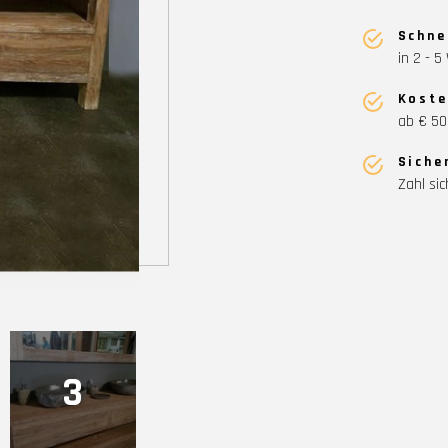
Schne
in 2 - 
Koste
ab € 50
Siche
Zahl sic
3