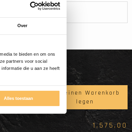
Sichere Zahlung!
Zahl sicher online
Over
 media te bieden en om ons
ze partners voor social
nformatie die u aan ze heeft
 Weiß
In meinen Warenkorb
Alles toestaan
legen
1.575,00