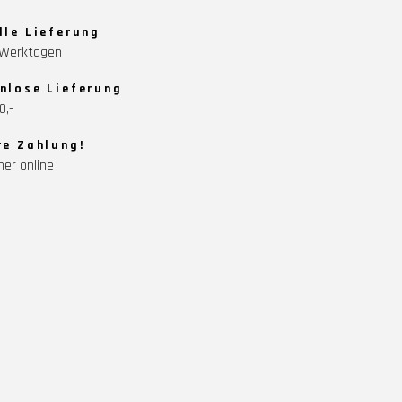
lle Lieferung
5 Werktagen
nlose Lieferung
0,-
re Zahlung!
her online