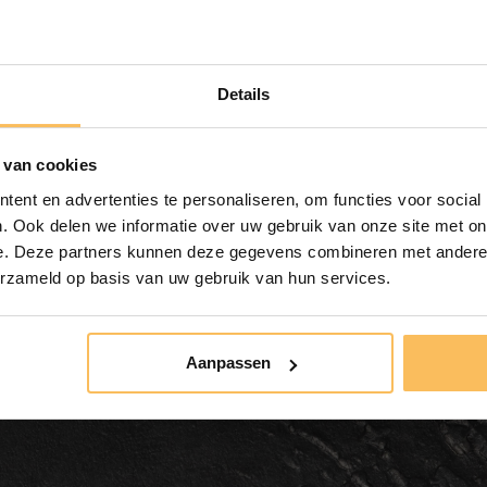
Kostenlose Lieferung
ab € 500,-
Details
 van cookies
ent en advertenties te personaliseren, om functies voor social
. Ook delen we informatie over uw gebruik van onze site met on
e. Deze partners kunnen deze gegevens combineren met andere i
erzameld op basis van uw gebruik van hun services.
mermöbel Teak 200 cm -
Aanpassen
hen