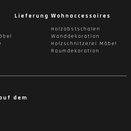
Lieferung
Wohnaccessoires
Holzobstschalen
öbel
Wanddekoration
e
Holzschnitzerei Möbel
Raumdekoration
 auf dem