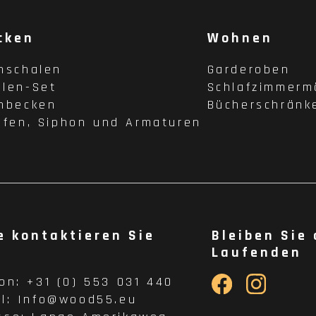
cken
Wohnen
hschalen
Garderoben
len-Set
Schlafzimmerm
hbecken
Bücherschränk
pfen, Siphon und Armaturen
e kontaktieren Sie
Bleiben Sie
Laufenden
fon:
+31 (0) 553 031 440
il:
Info@wood55.eu