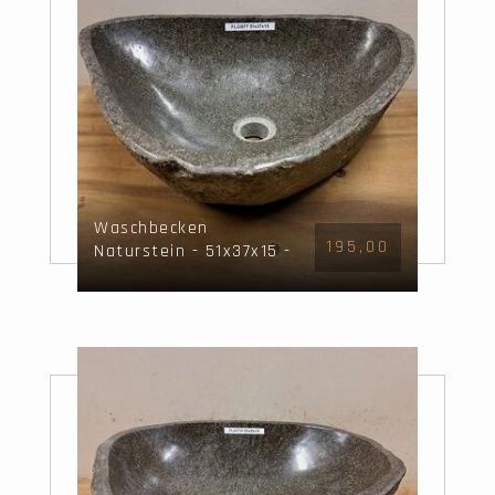
Waschbecken
195,00
Naturstein - 51x37x15 -
FL22877