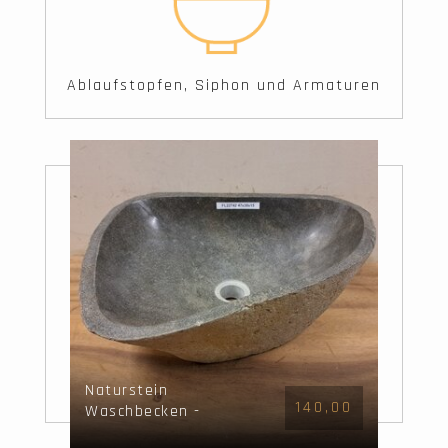
Ablaufstopfen, Siphon und Armaturen
Naturstein
140,00
Waschbecken -
47x38x15cm - FL22742