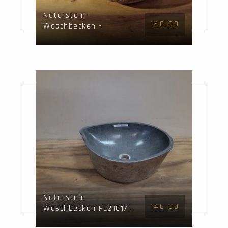
Naturstein-
140,00
Waschbecken -
43x32x15cm - FL22106
Naturstein
140,00
Waschbecken FL21817 -
44x38x15cm