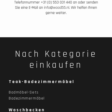
Telefonnummer +31 (0) 553 031 440 an oder senden
Sie eine E-Mail an
info@wood55.nl
. Wir helfen Ihnen
gerne weiter.
Nach Kategorie
einkaufen
Teak-Badezimmermöbel
Badmöbel-Sets
Badezimmermöbel
Waschbecken