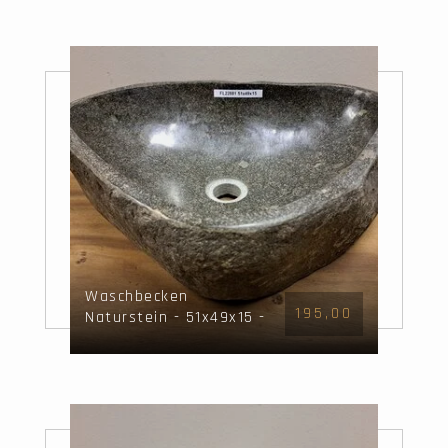
Waschbecken
195,00
Naturstein - 51x49x15 -
FL22881