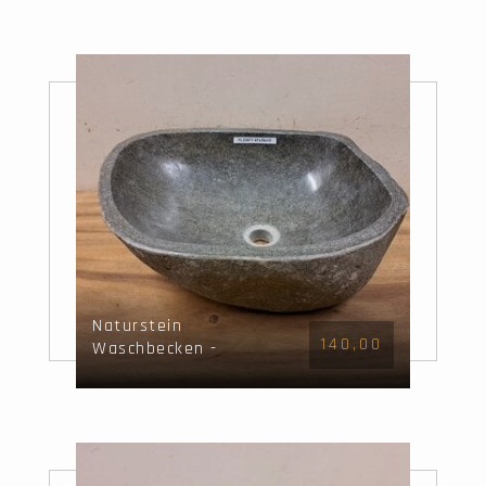
Naturstein
140,00
Waschbecken -
47x39x15cm - FL22671