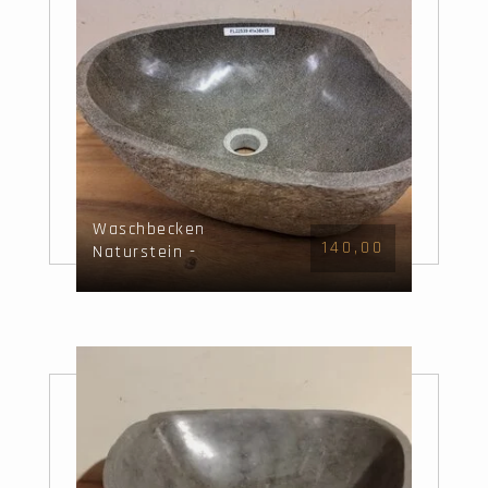
Waschbecken
140,00
Naturstein -
41x38x15cm - FL22539