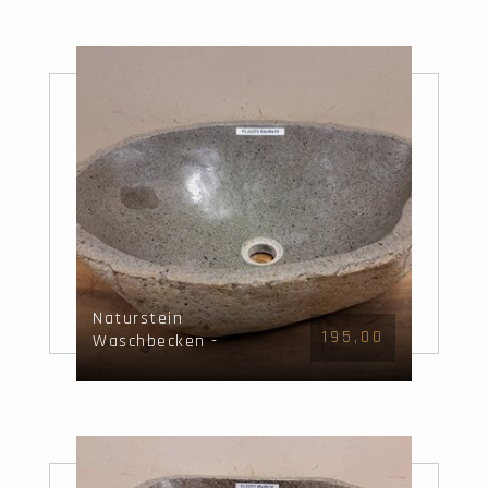
Naturstein
195,00
Waschbecken -
53x38x15cm - FL22373