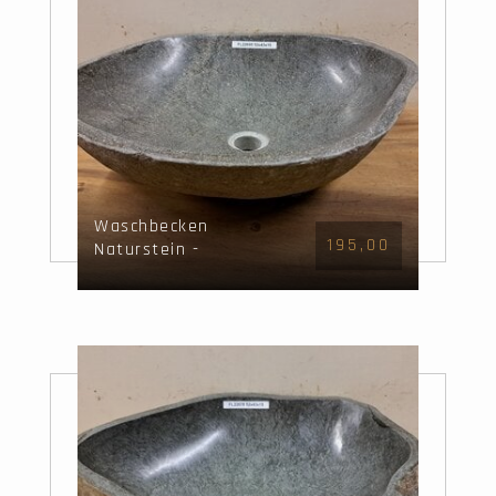
Waschbecken
195,00
Naturstein -
52x43x15cm - FL22695