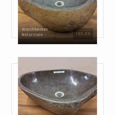
Waschbecken
195,00
Naturstein -
52x43x15cm - FL22678