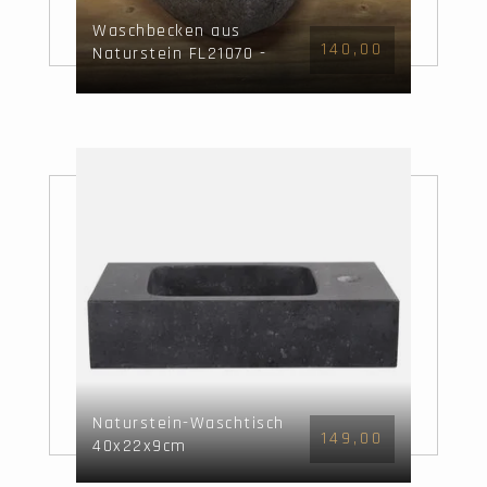
Waschbecken aus
140,00
Naturstein FL21070 -
51x38x15cm
Naturstein-Waschtisch
149,00
40x22x9cm