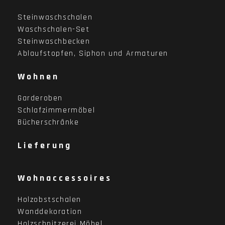
Steinwaschschalen
Waschschalen-Set
Steinwaschbecken
Ablaufstopfen, Siphon und Armaturen
Wohnen
Garderoben
Schlafzimmermöbel
Bücherschränke
Lieferung
Wohnaccessoires
Holzobstschalen
Wanddekoration
Holzschnitzerei Möbel