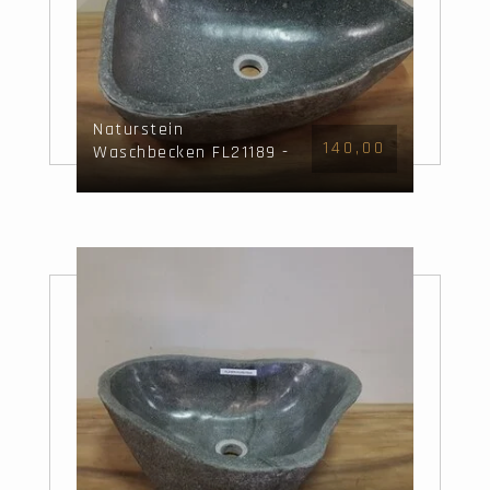
Naturstein
140,00
Waschbecken FL21189 -
44x37x15cm