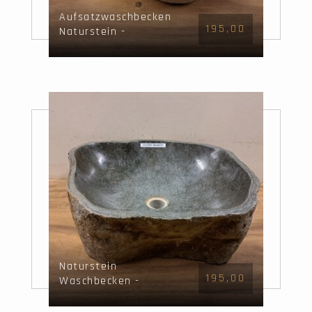
Aufsatzwaschbecken
195,00
Naturstein -
52x42x15cm - FL22621
Naturstein
195,00
Waschbecken -
48x44x15cm - FL22501