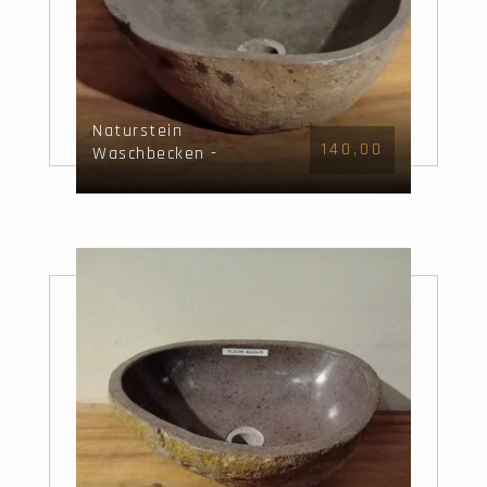
Naturstein
140,00
Waschbecken -
40x38x15cm - FL22154