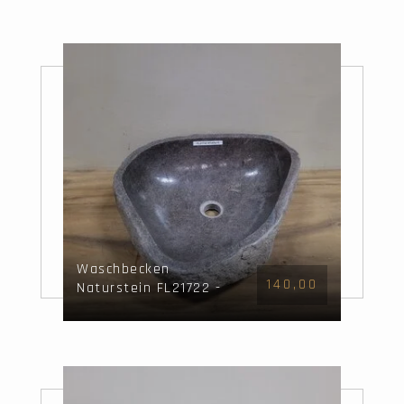
Waschbecken
140,00
Naturstein FL21722 -
47x43x15cm