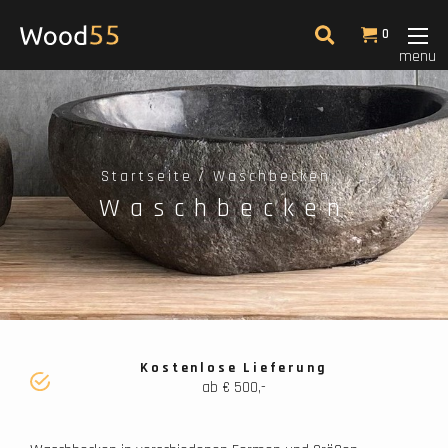
Filter
0
menu
Niedrigster Preis
14
Startseite
Waschbecken
Waschbecken
Kostenlose Lieferung
ab € 500,-