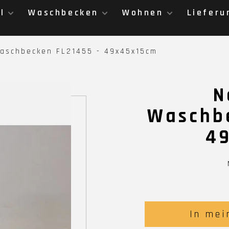
l
Waschbecken
Wohnen
Lieferu
Waschbecken FL21455 - 49x45x15cm
N
Waschbe
4
In mei