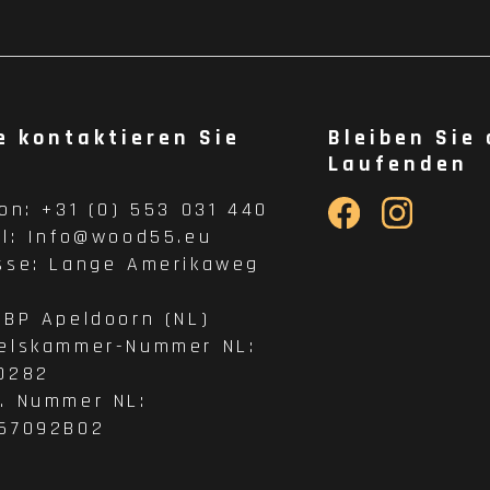
e kontaktieren Sie
Bleiben Sie
Laufenden
fon:
+31 (0) 553 031 440
il:
Info@wood55.eu
sse:
Lange Amerikaweg
 BP Apeldoorn (NL)
elskammer-Nummer NL:
0282
. Nummer NL:
57092B02