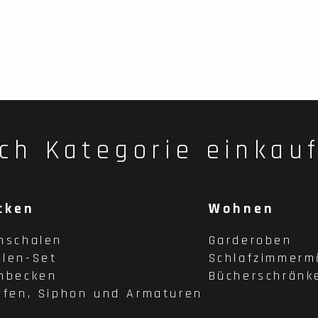
ch Kategorie einkau
cken
Wohnen
hschalen
Garderoben
len-Set
Schlafzimmerm
hbecken
Bücherschränk
pfen, Siphon und Armaturen