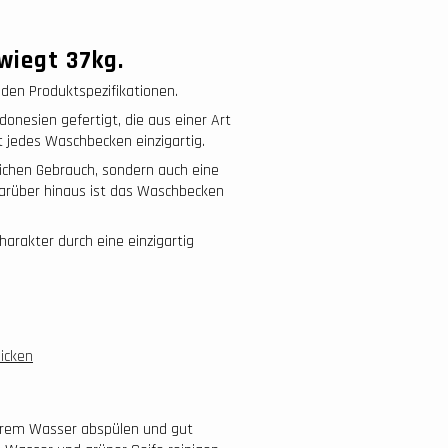
wiegt 37
kg.
den Produktspezifikationen.
onesien gefertigt, die aus einer Art
t jedes Waschbecken einzigartig.
lichen Gebrauch, sondern auch eine
 Darüber hinaus ist das Waschbecken
rakter durch eine einzigartig
licken
erem Wasser abspülen und gut