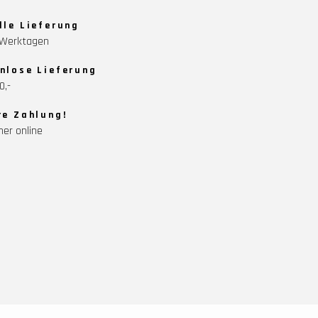
lle Lieferung
5 Werktagen
nlose Lieferung
0,-
re Zahlung!
her online