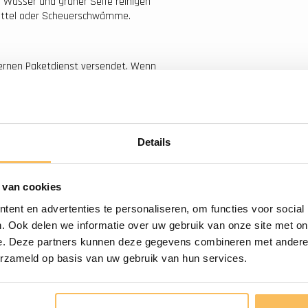
Wasser und grüner Seife reinigen
 Mittel oder Scheuerschwämme.
ernen Paketdienst versendet. Wenn
ellen, wird dieses von unserem
g?
Details
ie einen unserer Mitarbeiter über
 van cookies
ent en advertenties te personaliseren, om functies voor social
. Ook delen we informatie over uw gebruik van onze site met on
e. Deze partners kunnen deze gegevens combineren met andere i
erzameld op basis van uw gebruik van hun services.
Kostenlose Lieferung
ab € 500,-