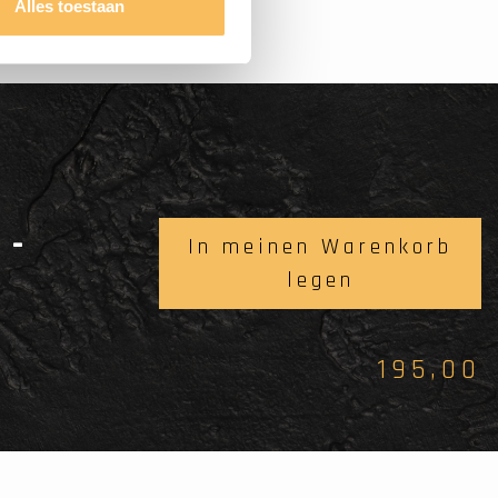
Alles toestaan
 -
In meinen Warenkorb
legen
195,00