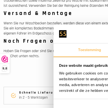
trockenwischen sowie maximal zweimal pro Woche mit lauwarmem 
ist ausreichend. Verwenden Sie bei der Reinigung keine ätzenden
Versand & Montage
Wenn Sie nur Waschbecken bestellen, werden diese von einem ext
Sie ein komplettes Badezimmermöbel mit diesen Waschbecken best
eigenen Fahrer im Erdgeschoss geliefert.
Noch Fragen oder Hilfe nöti
Toestemming
Haben Sie Fragen oder sind Sie noch unsicher? Bitte kontaktieren S
den Chat unten rechts.
Deze website maakt gebruik
9,8
We gebruiken cookies om cont
websiteverkeer te analyseren
media, adverteren en analys
verstrekt of die ze hebben v
Schnelle Lieferung
in 2 - 5 Werktagen