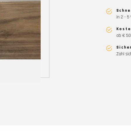
Schne
in 2 - 
Koste
ab € 50
Siche
Zahl sic