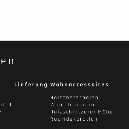
fen
Lieferung
Wohnaccessoires
Holzobstschalen
öbel
Wanddekoration
e
Holzschnitzerei Möbel
Raumdekoration