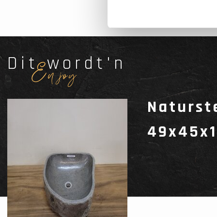
Dit wordt'n
Enjoy
Naturst
49x45x