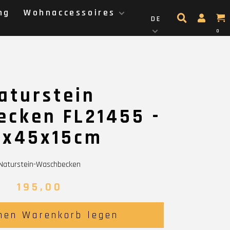
ng
Wohnaccessoires
DE
0
aturstein
cken FL21455 -
9x45x15cm
Naturstein-Waschbecken
195,00
nen Warenkorb legen