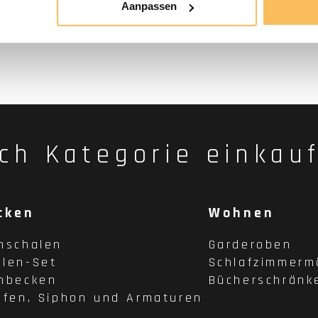
Aanpassen
ch Kategorie einkau
cken
Wohnen
hschalen
Garderoben
len-Set
Schlafzimmerm
hbecken
Bücherschränk
pfen, Siphon und Armaturen