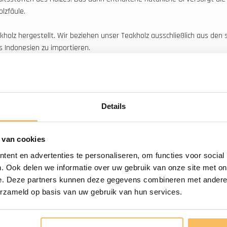
olzfäule.
olz hergestellt. Wir beziehen unser Teakholz ausschließlich aus den s
s Indonesien zu importieren.
ls Außenmöbel ist es aufgrund seiner natürlichen Eigenschaften wie Ö
nen unbehandelt im Freien stehen und werden mit der Zeit eine sil
Details
s wir regelmäßig ergänzen und um neue Produkte erweitern. Unser Fok
ung hochwertiger Materialien wie Massivholz und Naturstein schaffen
 van cookies
ent en advertenties te personaliseren, om functies voor social
s Budget anbieten. Da wir sehr regelmäßig Container mit Möbeln erhalte
. Ook delen we informatie over uw gebruik van onze site met on
chnell liefern können und Sie die Möbel schnell nutzen können.
e. Deze partners kunnen deze gegevens combineren met andere i
erzameld op basis van uw gebruik van hun services.
 diesem Fall werden wir alles tun, um das Produkt wieder auf Lager z
oder rufen Sie uns unter +31 553 031 440 an.