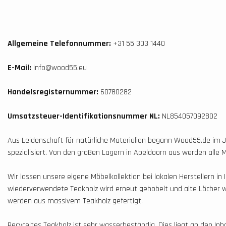
Allgemeine Telefonnummer:
+31 55 303 1440
E-Mail:
info@wood55.eu
Handelsregisternummer:
60780282
Umsatzsteuer-Identifikationsnummer NL:
NL854057092B02
Aus Leidenschaft für natürliche Materialien begann Wood55.de i
spezialisiert. Von den großen Lagern in Apeldoorn aus werden alle M
Wir lassen unsere eigene Möbelkollektion bei lokalen Herstellern in
wiederverwendete Teakholz wird erneut gehobelt und alte Löcher w
werden aus massivem Teakholz gefertigt.
Recyceltes Teakholz ist sehr wasserbeständig. Dies liegt an den Inh