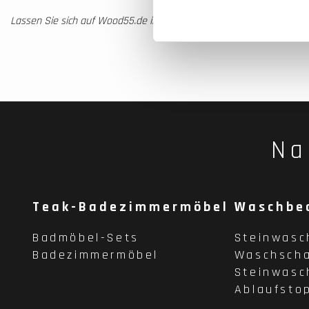
Lassen Sie sich auf Wood55.de inspirieren!
Na
Teak-Badezimmermöbel
Waschbe
Badmöbel-Sets
Steinwasc
Badezimmermöbel
Waschscha
Steinwasc
Ablaufsto