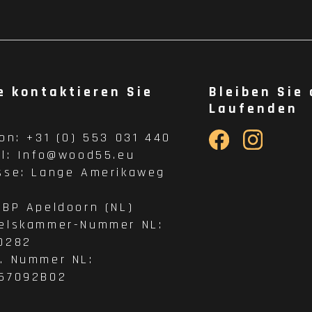
e kontaktieren Sie
Bleiben Sie
Laufenden
fon:
+31 (0) 553 031 440
il:
Info@wood55.eu
sse:
Lange Amerikaweg
 BP Apeldoorn (NL)
elskammer-Nummer NL:
0282
. Nummer NL:
57092B02