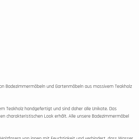
uf von Badezimmermöbeln und Gartenmöbeln aus massivem Teakholz
m Teakholz handgefertigt und sind daher alle Unikate. Das
en charakteristischen Look erhält. Alle unsere Badezimmermöbel
e Holzfasern von innen mit Feuchtigkeit und verhindert, dass Wasser