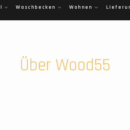
l
Waschbecken
Wohnen
Lieferu
Über Wood55