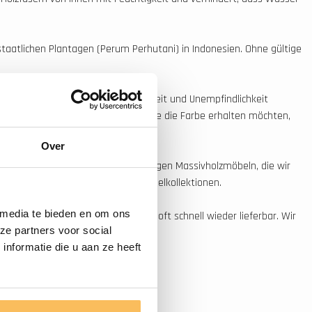
taatlichen Plantagen (Perum Perhutani) in Indonesien. Ohne gültige
lgehalt und damit Wasserbeständigkeit und Unempfindlichkeit
bergraue Farbe annehmen. Wenn Sie die Farbe erhalten möchten,
Over
us liegt auf exklusiven, hochwertigen Massivholzmöbeln, die wir
 eine der derzeit schönsten Badmöbelkollektionen.
 media te bieden en om ons
n, ist ein ausverkauftes Produkt oft schnell wieder lieferbar. Wir
ze partners voor social
nformatie die u aan ze heeft
u bekommen.