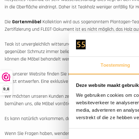
in die Oberfläche eindringt. Daher ist Teakholz weniger anfällig für H
Die
Gartenmöbel
Kollektion wird aus sogenanntem Plantagen-Teakh
Zertifizierung und FLEGT-Dokument ist es nicht möglich, das Holz au
Teak ist unvergleichlich witterungsbeständig und unverwüstlich. A
gegenüber Schmutz immer beliebter geworden. Die Gartenmöbel kön
können die Möbel behandelt werden.
Toestemming
Auf unserer Website finden Sie unser gesamtes Möbelsortiment, da
selbst entwerfen. Eine exklusive Materialmischung und die Verwend
Deze website maakt gebruik
9,8
We gebruiken cookies om cont
Wir möchten unseren Kunden zeitlose und raffinierte Möbel für jede
websiteverkeer te analyseren
bemühen uns, alle Möbel vorrätig zu halten, damit wir auf Wunsch s
media, adverteren en analys
verstrekt of die ze hebben v
Es kann natürlich vorkommen, dass ein Produkt ausverkauft ist. In
Wenn Sie Fragen haben, wenden Sie sich bitte an
info@wood55.eu