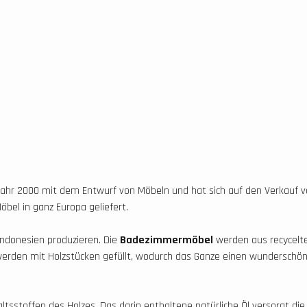
m Jahr 2000 mit dem Entwurf von Möbeln und hat sich auf den Verka
öbel in ganz Europa geliefert.
 Indonesien produzieren. Die
Badezimmermöbel
werden aus recycelte
erden mit Holzstücken gefüllt, wodurch das Ganze einen wunderschön
altsstoffen des Holzes. Das darin enthaltene natürliche Öl versorgt di