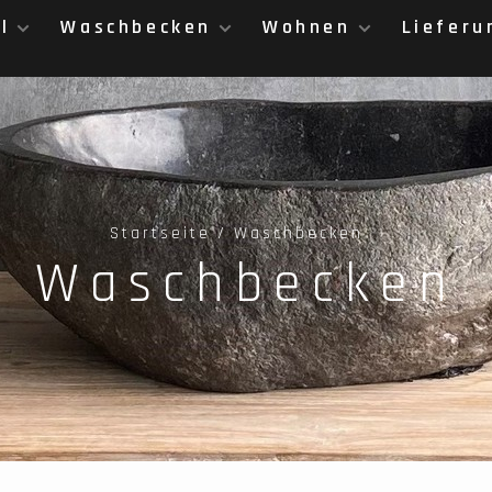
l
Waschbecken
Wohnen
Lieferu
Startseite
Waschbecken
Waschbecken