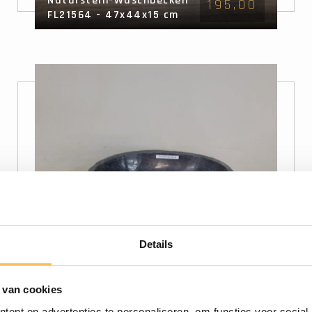
Naturstein-Waschbecken
195,00
FL21564 - 47x44x15 cm
Details
Naturstein Waschbecken
195,00
 van cookies
FL21473 - 49x49x15cm
ent en advertenties te personaliseren, om functies voor social