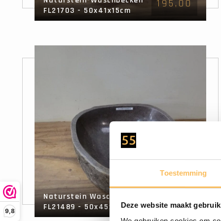
Naturstein-Waschbecken
195,00
FL21703 - 50x41x15cm
Toestemming
Naturstein Waschbecken
195,00
Deze website maakt gebruik
FL21489 - 50x45x15cm
9,8
We gebruiken cookies om cont