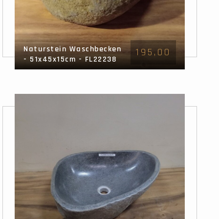
Naturstein Waschbecken
195,00
- 51x45x15cm - FL22238