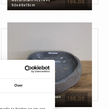
Naturstein FL21495 -
195,00
52x49x15cm
Over
Naturstein-Waschbecken
195,00
FL21469 - 50x45x15cm
 media te bieden en om ons