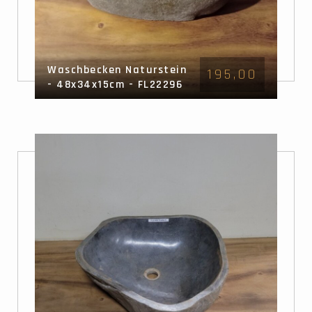
Waschbecken Naturstein
195,00
- 48x34x15cm - FL22296