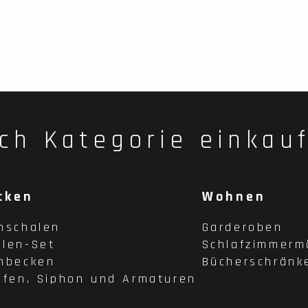
ch Kategorie einkau
cken
Wohnen
hschalen
Garderoben
len-Set
Schlafzimmerm
hbecken
Bücherschränk
pfen, Siphon und Armaturen