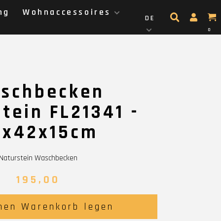
ng
Wohnaccessoires
DE
0
schbecken
tein FL21341 -
2x42x15cm
Naturstein Waschbecken
195,00
nen Warenkorb legen