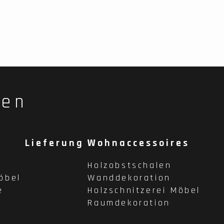
fen
Lieferung
Wohnaccessoires
Holzobstschalen
öbel
Wanddekoration
e
Holzschnitzerei Möbel
Raumdekoration