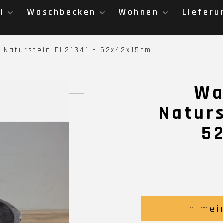
l
Waschbecken
Wohnen
Lieferu
 Naturstein FL21341 - 52x42x15cm
Wa
Naturs
5
In mei