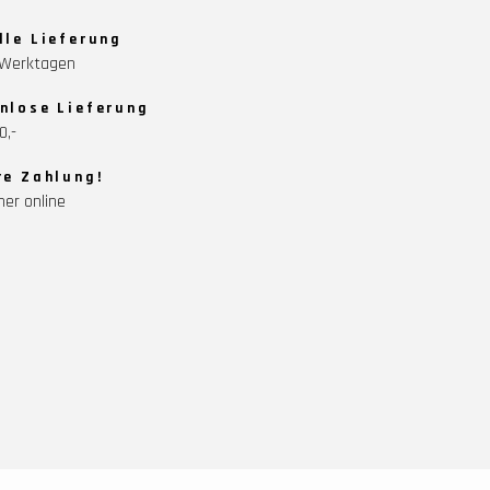
lle Lieferung
5 Werktagen
nlose Lieferung
0,-
re Zahlung!
her online