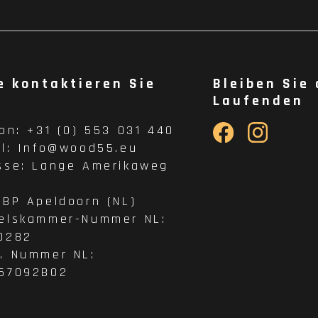
e kontaktieren Sie
Bleiben Sie
Laufenden
fon:
+31 (0) 553 031 440
il:
Info@wood55.eu
sse:
Lange Amerikaweg
 BP Apeldoorn (NL)
elskammer-Nummer NL:
0282
. Nummer NL:
57092B02