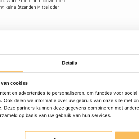
 pro Woche mit einem lauwarmen
ng keine ätzenden Mittel oder
rnen Paketdienst versandt.
ecken, wird dies von unserem
tigt?
Details
 mit einem unserer Mitarbeiter über
 van cookies
ent en advertenties te personaliseren, om functies voor social
. Ook delen we informatie over uw gebruik van onze site met on
e. Deze partners kunnen deze gegevens combineren met andere i
erzameld op basis van uw gebruik van hun services.
Kostenlose Lieferung
ab € 500,-