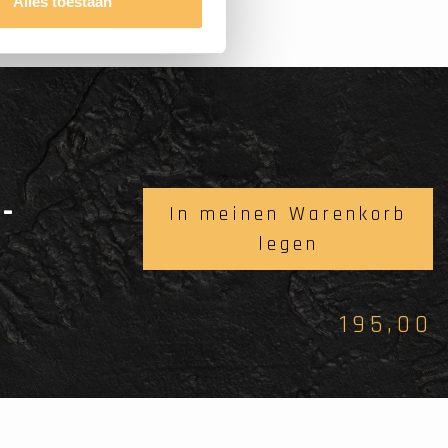
Alles toestaan
-
In meinen Warenkorb
legen
195,00