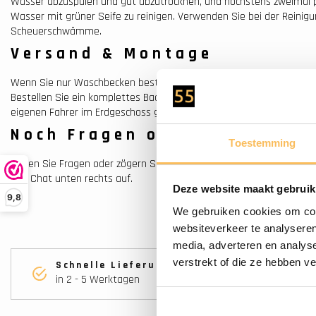
Wasser abzuspülen und gut abzutrocknen, und höchstens zweimal
Wasser mit grüner Seife zu reinigen. Verwenden Sie bei der Reinigu
Scheuerschwämme.
Versand & Montage
Wenn Sie nur Waschbecken bestellen, werden diese von einem exte
Bestellen Sie ein komplettes Badezimmermöbel mit diesen Waschb
eigenen Fahrer im Erdgeschoss geliefert.
Noch Fragen oder Hilfe benö
Toestemming
Haben Sie Fragen oder zögern Sie noch? Nehmen Sie gerne Kontakt
den Chat unten rechts auf.
Deze website maakt gebruik
9,8
We gebruiken cookies om cont
websiteverkeer te analyseren
media, adverteren en analys
verstrekt of die ze hebben v
Schnelle Lieferung
in 2 - 5 Werktagen