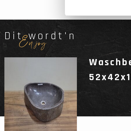
Dit wordt'n
Enjoy
Waschbe
52x42x