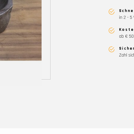
Schne
in 2 - 
Koste
ab € 50
Siche
Zahl sic