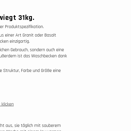
wiegt 31
kg.
r Produktspezifikation.
s einer Art Granit oder Basalt
ken einzigartig.
lichen Gebrauch, sondern auch eine
. Außerdem ist das Waschbecken dank
e Struktur, Farbe und Größe eine
 klicken
ht aus, sie täglich mit sauberem