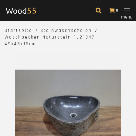
0
menu
Startseite
Steinwaschschalen
Waschbecken Naturstein FL21347 -
49x43x15cm