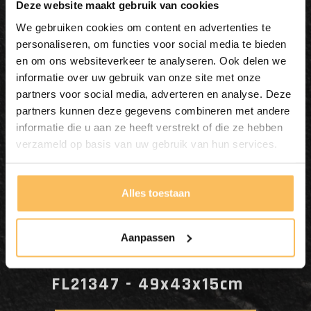
Dit wordt'n
Deze website maakt gebruik van cookies
Enjoy
We gebruiken cookies om content en advertenties te
personaliseren, om functies voor social media te bieden
en om ons websiteverkeer te analyseren. Ook delen we
informatie over uw gebruik van onze site met onze
partners voor social media, adverteren en analyse. Deze
partners kunnen deze gegevens combineren met andere
informatie die u aan ze heeft verstrekt of die ze hebben
verzameld op basis van uw gebruik van hun services.
Alles toestaan
Aanpassen
Waschbecken Naturstein
FL21347 - 49x43x15cm