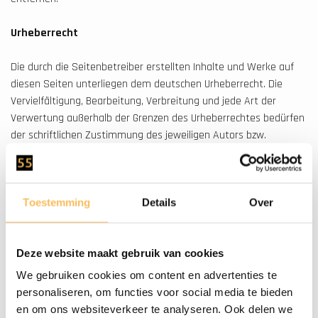
Urheberrecht
Die durch die Seitenbetreiber erstellten Inhalte und Werke auf
diesen Seiten unterliegen dem deutschen Urheberrecht. Die
Vervielfältigung, Bearbeitung, Verbreitung und jede Art der
Verwertung außerhalb der Grenzen des Urheberrechtes bedürfen
der schriftlichen Zustimmung des jeweiligen Autors bzw.
Erstellers. Downloads und Kopien dieser Seite sind nur für den
privaten, nicht kommerziellen Gebrauch gestattet. Soweit die
Inhalte auf dieser Seite nicht vom Betreiber erstellt wurden,
werden die Urheberrechte Dritter beachtet. Insbesondere
Toestemming
Details
Over
werden Inhalte Dritter als solche gekennzeichnet. Sollten Sie
trotzdem auf eine Urheberrechtsverletzung aufmerksam werden,
Deze website maakt gebruik van cookies
bitten wir um einen entsprechenden Hinweis. Bei Bekanntwerden
von Rechtsverletzungen werden wir derartige Inhalte umgehend
We gebruiken cookies om content en advertenties te
entfernen.
personaliseren, om functies voor social media te bieden
en om ons websiteverkeer te analyseren. Ook delen we