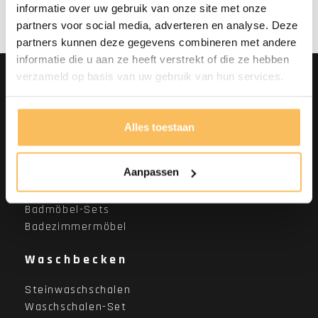
informatie over uw gebruik van onze site met onze
partners voor social media, adverteren en analyse. Deze
partners kunnen deze gegevens combineren met andere
informatie die u aan ze heeft verstrekt of die ze hebben
verzameld op basis van uw gebruik van hun services.
Nach Kategorie
einkaufen
Alles toestaan
Aanpassen
Teak-Badezimmermöbel
Badmöbel-Sets
Badezimmermöbel
Waschbecken
Steinwaschschalen
Waschschalen-Set