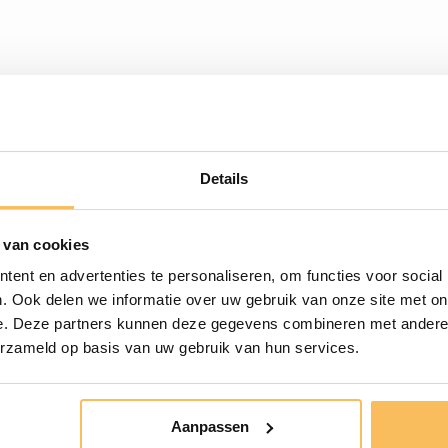
ch Kategorie einkau
Details
cken
Wohnen
 van cookies
ent en advertenties te personaliseren, om functies voor social
hschalen
Garderoben
. Ook delen we informatie over uw gebruik van onze site met on
len-Set
Schlafzimmerm
e. Deze partners kunnen deze gegevens combineren met andere i
hbecken
Bücherschränk
erzameld op basis van uw gebruik van hun services.
pfen, Siphon und Armaturen
Aanpassen