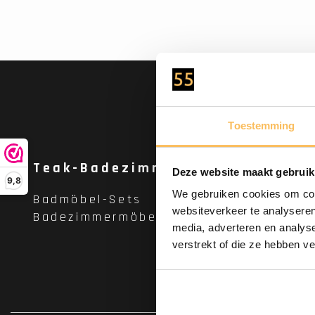
Na
Toestemming
Teak-Badezimmermöbel
Waschbe
Deze website maakt gebruik
9,8
We gebruiken cookies om cont
Badmöbel-Sets
Steinwasc
websiteverkeer te analyseren
Badezimmermöbel
Waschscha
media, adverteren en analys
Steinwasc
verstrekt of die ze hebben v
Ablaufsto