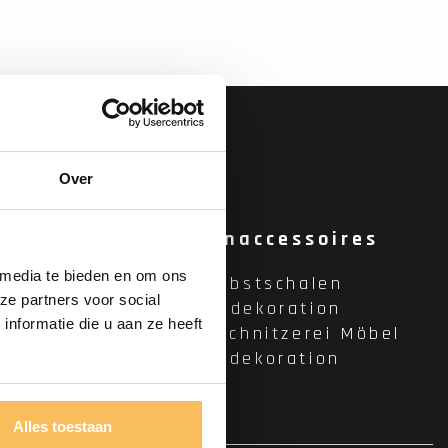
fen
Over
Lieferung
Wohnaccessoires
 media te bieden en om ons
Holzobstschalen
ze partners voor social
öbel
Wanddekoration
nformatie die u aan ze heeft
e
Holzschnitzerei Möbel
Raumdekoration
Alles toestaan