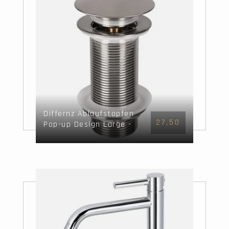
Differnz Ablaufstopfen
27,50
Pop-up Design Large -
Mattchrom -
Mix&amp;Match