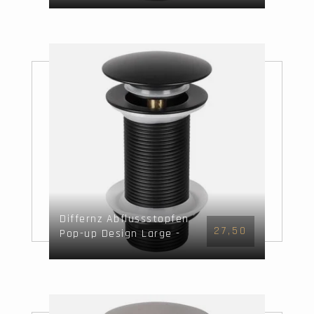
Differnz Abflussstopfen
27,50
Pop-up Design Large -
matt schwarz -
Mix&Match