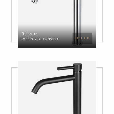
Differnz
109,00
Warm-/Kaltwasser-
Mischbatterie - Chrom