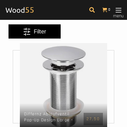
Filter
0
menu
Am meisten angesehen
Filter
14
Differnz Ablaufventil
27,50
Pop-Up Design Large -
Chrom - Mix&amp;Match