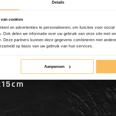
ab € 500,-
Details
 van cookies
ent en advertenties te personaliseren, om functies voor social
. Ook delen we informatie over uw gebruik van onze site met on
e. Deze partners kunnen deze gegevens combineren met andere i
erzameld op basis van uw gebruik van hun services.
Aanpassen
cken aus Naturstein FL2
x15cm