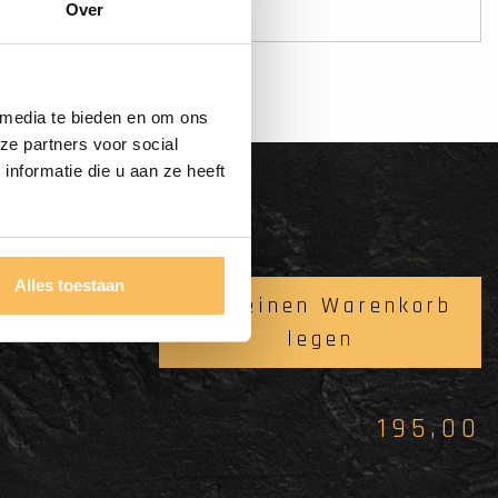
Zahl sicher online
Over
 media te bieden en om ons
ze partners voor social
nformatie die u aan ze heeft
Alles toestaan
0778
In meinen Warenkorb
legen
195,00