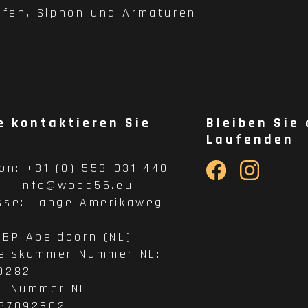
pfen, Siphon und Armaturen
e kontaktieren Sie
Bleiben Sie
Laufenden
fon:
+31 (0) 553 031 440
il:
Info@wood55.eu
sse:
Lange Amerikaweg
 BP Apeldoorn (NL)
elskammer-Nummer NL:
0282
. Nummer NL:
57092B02