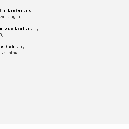
lle Lieferung
5 Werktagen
nlose Lieferung
0,-
re Zahlung!
her online