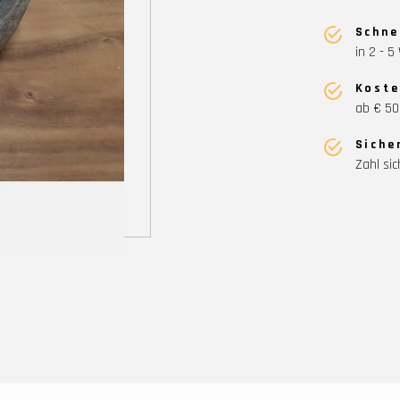
Schne
in 2 - 
Koste
ab € 50
Siche
Zahl sic