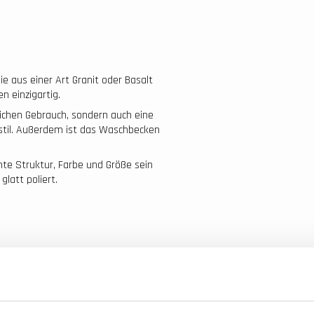
e aus einer Art Granit oder Basalt
 einzigartig.
lichen Gebrauch, sondern auch eine
sstil. Außerdem ist das Waschbecken
te Struktur, Farbe und Größe sein
latt poliert.
Kostenlose Lieferung