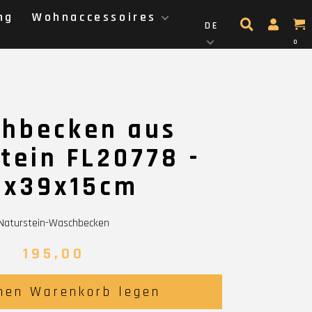
ng
Wohnaccessoires
DE
0
hbecken aus
tein FL20778 -
9x39x15cm
Naturstein-Waschbecken
195,00
nen Warenkorb legen