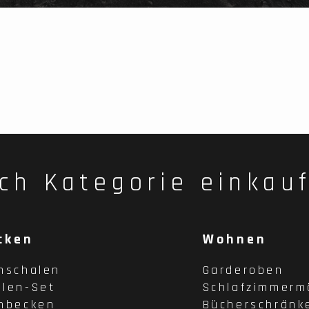
ch Kategorie einkau
cken
Wohnen
hschalen
Garderoben
len-Set
Schlafzimmerm
hbecken
Bücherschränk