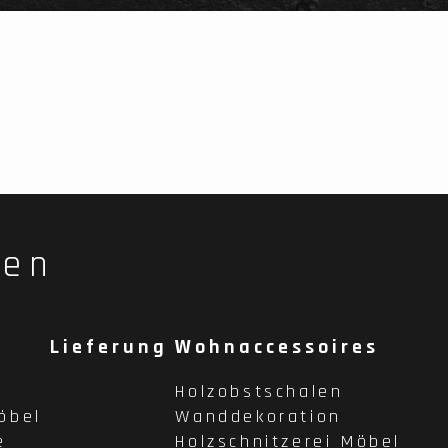
fen
Lieferung
Wohnaccessoires
Holzobstschalen
öbel
Wanddekoration
e
Holzschnitzerei Möbel