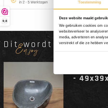
in 2 - 5 Werktagen
Toestemming
Deze website maakt gebruik
9,8
We gebruiken cookies om cont
websiteverkeer te analyseren
media, adverteren en analys
Dit wordt'n
verstrekt of die ze hebben v
Enjoy
Waschbe
- 49x39