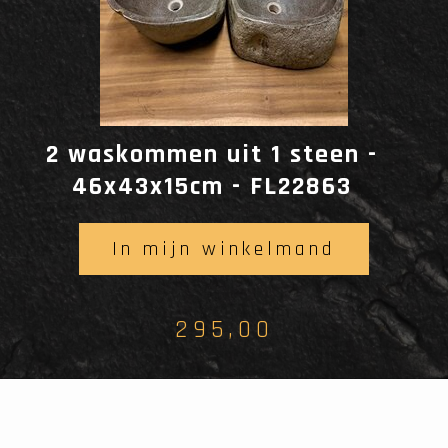
2 waskommen uit 1 steen -
46x43x15cm - FL22863
In mijn winkelmand
295,00