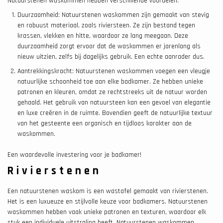
Natuurstenen waskommen hebben verschillende voordelen.
Duurzaamheid: Natuurstenen waskommen zijn gemaakt van stevig
en robuust materiaal, zoals riviersteen. Ze zijn bestand tegen
krassen, vlekken en hitte, waardoor ze lang meegaan. Deze
duurzaamheid zorgt ervoor dat de waskommen er jarenlang als
nieuw uitzien, zelfs bij dagelijks gebruik. Een echte aanrader dus.
Aantrekkingskracht: Natuurstenen waskommen voegen een vleugje
natuurlijke schoonheid toe aan elke badkamer. Ze hebben unieke
patronen en kleuren, omdat ze rechtstreeks uit de natuur worden
gehaald. Het gebruik van natuursteen kan een gevoel van elegantie
en luxe creëren in de ruimte. Bovendien geeft de natuurlijke textuur
van het gesteente een organisch en tijdloos karakter aan de
waskommen.
Een waardevolle investering voor je badkamer!
Rivierstenen
Een natuurstenen waskom is een wastafel gemaakt van rivierstenen.
Het is een luxueuze en stijlvolle keuze voor badkamers. Natuurstenen
waskommen hebben vaak unieke patronen en texturen, waardoor elk
stuk een individuele uitstraling heeft. Natuurstenen waskommen