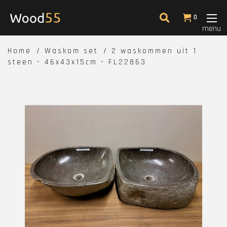
0
menu
Home
Waskom set
2 waskommen uit 1
steen - 46x43x15cm - FL22863