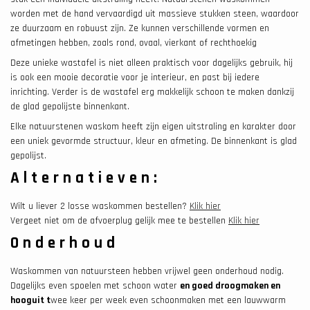
worden met de hand vervaardigd uit massieve stukken steen, waardoor
ze duurzaam en robuust zijn. Ze kunnen verschillende vormen en
afmetingen hebben, zoals rond, ovaal, vierkant of rechthoekig
Deze unieke wastafel is niet alleen praktisch voor dagelijks gebruik, hij
is ook een mooie decoratie voor je interieur, en past bij iedere
inrichting. Verder is de wastafel erg makkelijk schoon te maken dankzij
de glad gepolijste binnenkant.
Elke natuurstenen waskom heeft zijn eigen uitstraling en karakter door
een uniek gevormde structuur, kleur en afmeting. De binnenkant is glad
gepolijst.
Alternatieven:
Wilt u liever 2 losse waskommen bestellen?
Klik hier
Vergeet niet om de afvoerplug gelijk mee te bestellen
Klik hier
Onderhoud
Waskommen van natuursteen hebben vrijwel geen onderhoud nodig.
Dagelijks even spoelen met schoon water
en goed droogmaken en
hooguit t
wee keer per week even schoonmaken met een lauwwarm