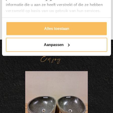
informatie die u aan ze heeft verstrekt of die ze hebben
Gratis bezorgd
vanaf €500.-
verzameld op basis van uw gebruik van hun services.
Alles toestaan
Aanpassen
Dit wordt'n
Enjoy