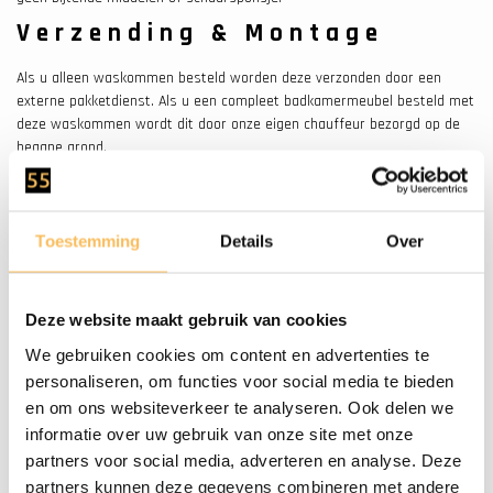
Verzending & Montage
Als u alleen waskommen besteld worden deze verzonden door een
externe pakketdienst. Als u een compleet badkamermeubel besteld met
deze waskommen wordt dit door onze eigen chauffeur bezorgd op de
begane grond.
Nog vragen of hulp nodig?
Heeft u vragen of twijfelt u nog? Neem gerust contact op met een van
Toestemming
Details
Over
onze medewerkers via de chat rechts onderin.
✔Grote voorraden ✔Bestel
Deze website maakt gebruik van cookies
veilig online ✔Snel
We gebruiken cookies om content en advertenties te
geleverd
personaliseren, om functies voor social media te bieden
en om ons websiteverkeer te analyseren. Ook delen we
informatie over uw gebruik van onze site met onze
partners voor social media, adverteren en analyse. Deze
partners kunnen deze gegevens combineren met andere