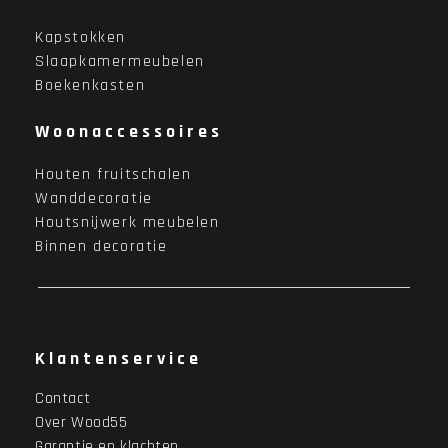
Kapstokken
Slaapkamermeubelen
Boekenkasten
Woonaccessoires
Houten fruitschalen
Wanddecoratie
Houtsnijwerk meubelen
Binnen decoratie
Klantenservice
Contact
Over Wood55
Garantie en klachten