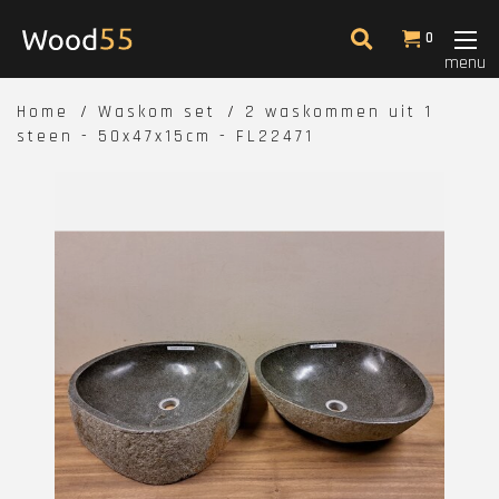
0
menu
Home
Waskom set
2 waskommen uit 1
steen - 50x47x15cm - FL22471