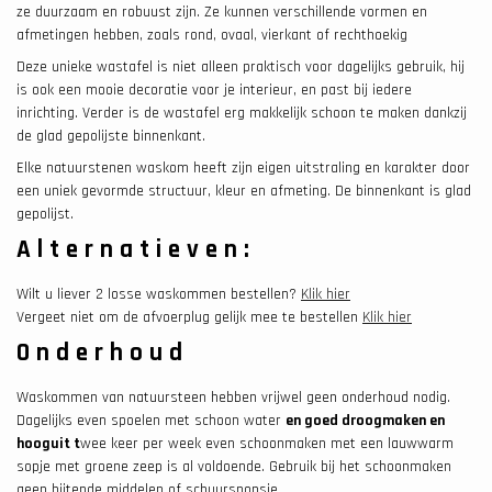
ze duurzaam en robuust zijn. Ze kunnen verschillende vormen en
afmetingen hebben, zoals rond, ovaal, vierkant of rechthoekig
Deze unieke wastafel is niet alleen praktisch voor dagelijks gebruik, hij
is ook een mooie decoratie voor je interieur, en past bij iedere
inrichting. Verder is de wastafel erg makkelijk schoon te maken dankzij
de glad gepolijste binnenkant.
Elke natuurstenen waskom heeft zijn eigen uitstraling en karakter door
een uniek gevormde structuur, kleur en afmeting. De binnenkant is glad
gepolijst.
Alternatieven:
Wilt u liever 2 losse waskommen bestellen?
Klik hier
Vergeet niet om de afvoerplug gelijk mee te bestellen
Klik hier
Onderhoud
Waskommen van natuursteen hebben vrijwel geen onderhoud nodig.
Dagelijks even spoelen met schoon water
en goed droogmaken en
hooguit t
wee keer per week even schoonmaken met een lauwwarm
sopje met groene zeep is al voldoende. Gebruik bij het schoonmaken
geen bijtende middelen of schuursponsje.