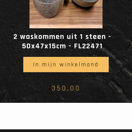
2 waskommen uit 1 steen -
50x47x15cm - FL22471
In mijn winkelmand
350,00