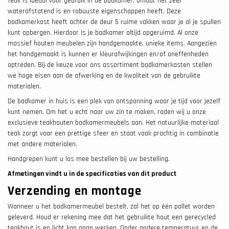
Teak is ideaal voor gebruik in de badkamer, omdat het zeer
waterafstotend is en robuuste eigenschappen heeft. Deze
badkamerkast heeft achter de deur 5 ruime vakken waar je al je spullen
kunt opbergen. Hierdoor is je badkamer altijd opgeruimd. Al onze
massief houten meubelen zijn handgemaakte, unieke items. Aangezien
het handgemaakt is kunnen er kleurafwijkingen en/of oneffenheden
optreden. Bij de keuze voor ons assortiment badkamerkasten stellen
we hoge eisen aan de afwerking en de kwaliteit van de gebruikte
materialen.
De badkamer in huis is een plek van ontspanning waar je tijd voor jezelf
kunt nemen. Om het u echt naar uw zin te maken, raden wij u onze
exclusieve teakhouten badkamermeubels aan. Het natuurlijke materiaal
teak zorgt voor een prettige sfeer en staat vaak prachtig in combinatie
met andere materialen.
Handgrepen kunt u los mee bestellen bij uw bestelling.
Afmetingen vindt u in de specificaties van dit product
Verzending en montage
Wanneer u het badkamermeubel bestelt, zal het op één pallet worden
geleverd. Houd er rekening mee dat het gebruikte hout een gerecycled
teakhout is en licht kan gaan werken. Onder andere temperatuur en de