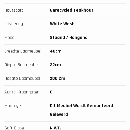
Houtsoort
Gerecycled Teakhout
Uitvoering
White Wash
Model
Staand / Hangend
Breedte Badmeubel
40cm
Diepte Badmeubel
32cm
Hoogte Badmeubel
200 Cm
Aantal Kraangaten
0
Montage
Dit Meubel Wordt Gemonteerd
Geleverd
Soft-Close
N.v.t.