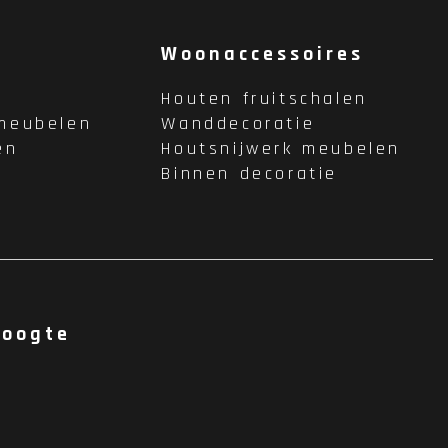
Woonaccessoires
Houten fruitschalen
meubelen
Wanddecoratie
en
Houtsnijwerk meubelen
Binnen decoratie
hoogte