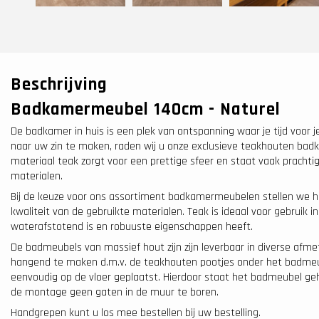
Beschrijving
Badkamermeubel 140cm - Naturel
De badkamer in huis is een plek van ontspanning waar je tijd voor 
naar uw zin te maken, raden wij u onze exclusieve teakhouten bad
materiaal teak zorgt voor een prettige sfeer en staat vaak pracht
materialen.
Bij de keuze voor ons assortiment badkamermeubelen stellen we h
kwaliteit van de gebruikte materialen. Teak is ideaal voor gebruik
waterafstotend is en robuuste eigenschappen heeft.
De badmeubels van massief hout zijn zijn leverbaar in diverse afm
hangend te maken d.m.v. de teakhouten pootjes onder het badmeub
eenvoudig op de vloer geplaatst. Hierdoor staat het badmeubel gehe
de montage geen gaten in de muur te boren.
Handgrepen kunt u los mee bestellen bij uw bestelling.