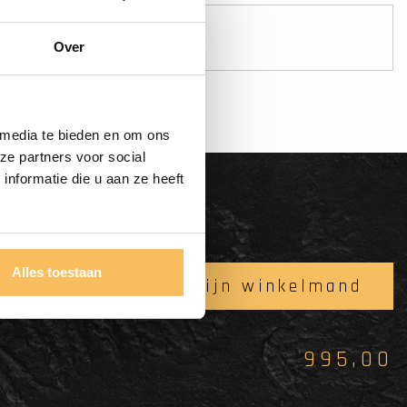
Veilig betalen!
Betaal veilig online
Over
 media te bieden en om ons
ze partners voor social
nformatie die u aan ze heeft
Alles toestaan
In mijn winkelmand
995,00