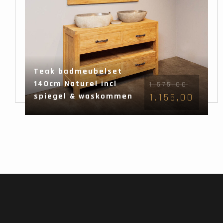
Teak badmeubelset
140cm Naturel incl
1.575,00
spiegel & waskommen
1.155,00