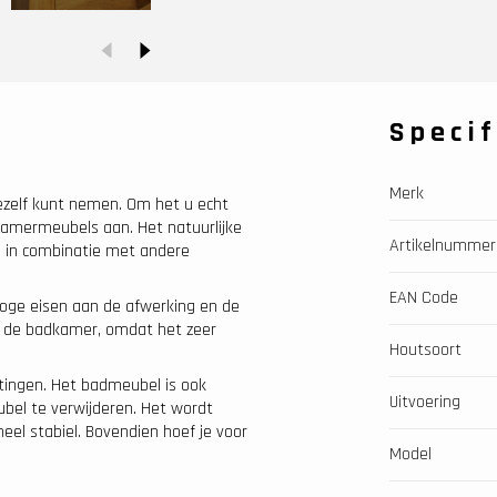
Specif
Merk
jezelf kunt nemen. Om het u echt
kamermeubels aan. Het natuurlijke
Artikelnummer
ig in combinatie met andere
EAN Code
oge eisen aan de afwerking en de
 in de badkamer, omdat het zeer
Houtsoort
etingen. Het badmeubel is ook
Uitvoering
el te verwijderen. Het wordt
el stabiel. Bovendien hoef je voor
Model