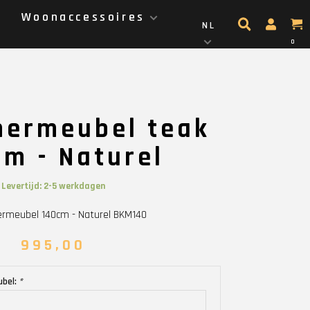
g
Woonaccessoires
NL
0
ermeubel teak
cm - Naturel
Levertijd: 2-5 werkdagen
rmeubel 140cm - Naturel BKM140
995,00
ubel:
*