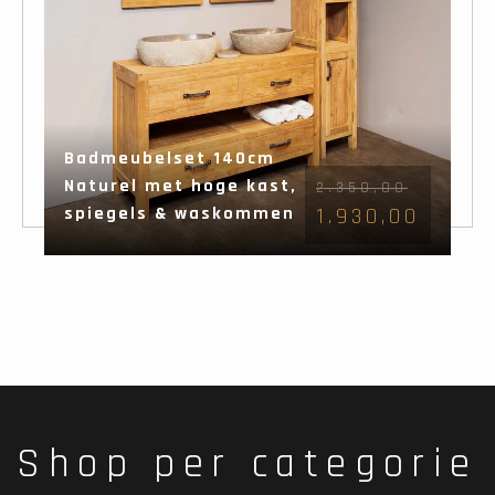
Badmeubelset 140cm
Naturel met hoge kast,
2.350,00
spiegels & waskommen
1.930,00
Shop per categorie