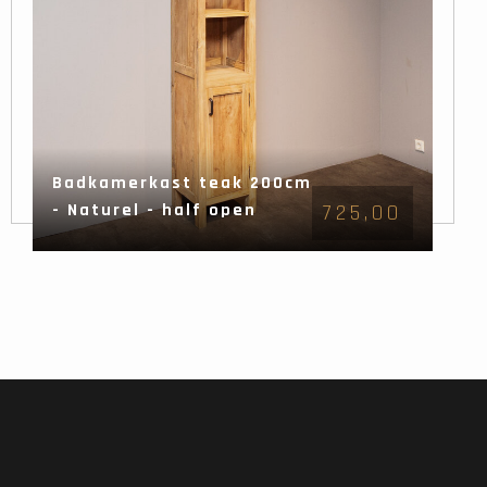
Badkamerkast teak 200cm
- Naturel - half open
725,00