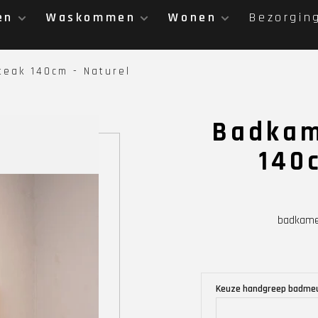
en
Waskommen
Wonen
Bezorgin
eak 140cm - Naturel
Badkam
140
badkame
Keuze handgreep badme