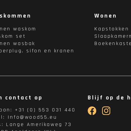
skommen
Wonen
enen waskom
Kapstokken
skom set
Slaapkamer
enen wasbak
Boekenkast
oerplug, sifon en kranen
m contact op
Blijf op de 
foon:
+31 (0) 553 031 440
il:
Info@wood55.eu
s:
Lange Amerikaweg 73