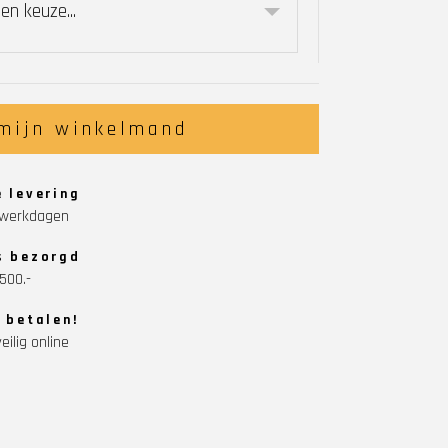
en keuze...
 mijn winkelmand
e levering
5 werkdagen
s bezorgd
500.-
g betalen!
eilig online