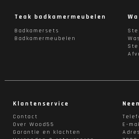
Teak badkamermeubelen
Wa
Badkamersets
St
Badkamermeubelen
Wa
St
Afv
Klantenservice
Nee
Contact
Tele
Over Wood55
E-ma
Garantie en klachten
Adre