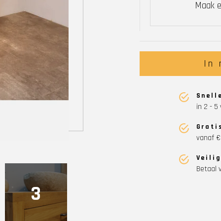
Maak e
In
Snell
in 2 - 
Grati
vanaf €
Veili
Betaal v
3