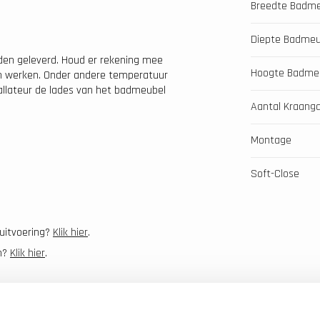
Breedte Badm
Diepte Badmeu
den geleverd. Houd er rekening mee
Hoogte Badme
aan werken. Onder andere temperatuur
tallateur de lades van het badmeubel
Aantal Kraang
Montage
Soft-Close
uitvoering?
Klik hier
.
n?
Klik hier
.