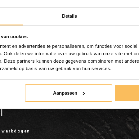
Gratis bezorgd
vanaf €500.-
Details
 van cookies
ent en advertenties te personaliseren, om functies voor social
. Ook delen we informatie over uw gebruik van onze site met on
e. Deze partners kunnen deze gegevens combineren met andere i
erzameld op basis van uw gebruik van hun services.
Aanpassen
mermeubel teak 140cm -
l
5 werkdagen