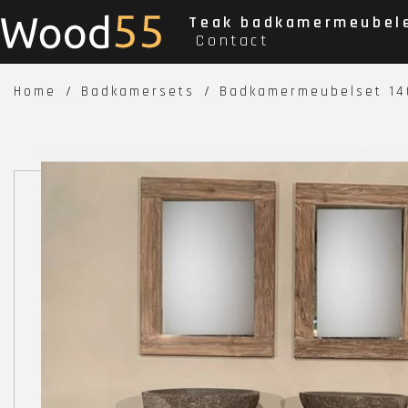
Teak badkamermeubel
Contact
Home
Badkamersets
Badkamermeubelset 14