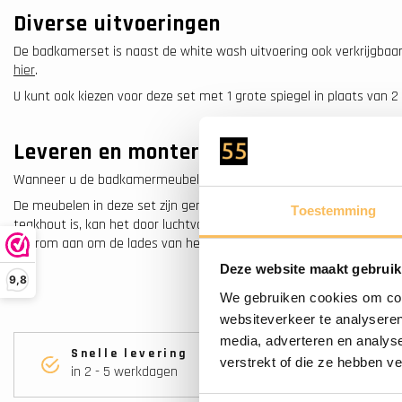
Diverse uitvoeringen
De badkamerset is naast de white wash uitvoering ook verkrijgbaar 
hier
.
U kunt ook kiezen voor deze set met 1 grote spiegel in plaats van 2 
Leveren en monteren
Wanneer u de badkamermeubelset bestelt, krijgt deze zo snel mogeli
De meubelen in deze set zijn gemaakt van 100% teakhout. Aangezie
Toestemming
teakhout is, kan het door luchtvochtigheid en temperatuurverschill
daarom aan om de lades van het badmeubel door uw installateur na
Deze website maakt gebruik
9,8
We gebruiken cookies om cont
websiteverkeer te analyseren
media, adverteren en analys
Snelle levering
verstrekt of die ze hebben v
in 2 - 5 werkdagen