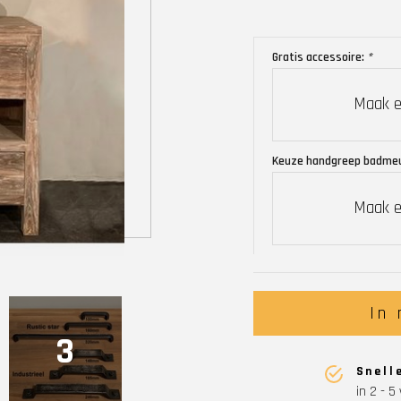
Gratis accessoire:
*
Maak e
Keuze handgreep badme
Maak e
In
3
Snell
in 2 - 