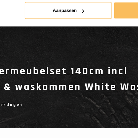
Aanpassen
rmeubelset 140cm incl
s & waskommen White Wa
werkdagen