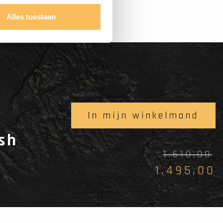
Alles toestaan
In mijn winkelmand
sh
1.610,00
1.495,00