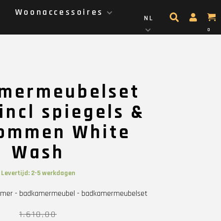
g
Woonaccessoires
NL
0
mermeubelset
incl spiegels &
ommen White
Wash
Levertijd: 2-5 werkdagen
amer - badkamermeubel - badkamermeubelset
1.610,00