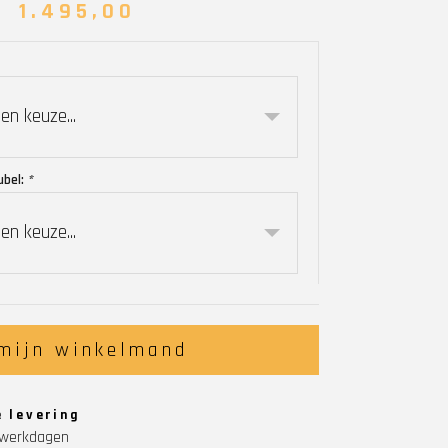
1.495,00
en keuze...
ubel:
*
en keuze...
 mijn winkelmand
e levering
5 werkdagen