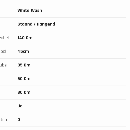
White Wash
Staand / Hangend
eubel
140 Cm
bel
45cm
ubel
85 Cm
l
60 Cm
l
80 Cm
Ja
aten
0