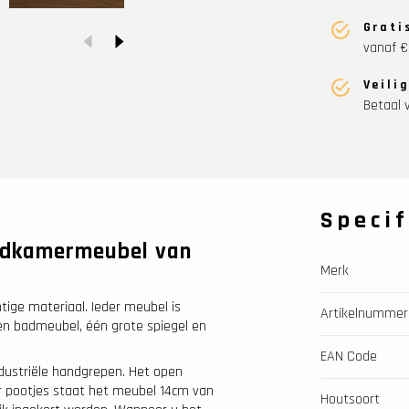
Grati
vanaf €
Veili
Betaal v
Specif
adkamermeubel van
Merk
tige materiaal. Ieder meubel is
Artikelnummer
en badmeubel, één grote spiegel en
EAN Code
dustriële handgrepen. Het open
r pootjes staat het meubel 14cm van
Houtsoort