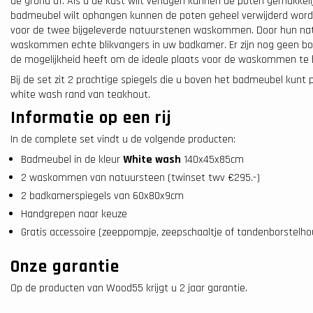
de grond af. Als u de kast wilt verlagen kunnen de poten gemakkel
badmeubel wilt ophangen kunnen de poten geheel verwijderd worde
voor de twee bijgeleverde natuurstenen waskommen. Door hun natu
waskommen echte blikvangers in uw badkamer. Er zijn nog geen bo
de mogelijkheid heeft om de ideale plaats voor de waskommen te 
Bij de set zit 2 prachtige spiegels die u boven het badmeubel kunt
white wash rand van teakhout.
Informatie op een rij
In de complete set vindt u de volgende producten:
Badmeubel in de kleur
White wash
140x45x85cm
2 waskommen van natuursteen (twinset twv €295.-)
2 badkamerspiegels van 60x80x9cm
Handgrepen naar keuze
Gratis accessoire (zeeppompje, zeepschaaltje of tandenborstelh
Onze garantie
Op de producten van Wood55 krijgt u 2 jaar garantie.