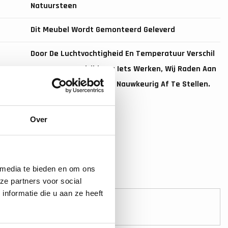
Natuursteen
Dit Meubel Wordt Gemonteerd Geleverd
Door De Luchtvochtigheid En Temperatuur Verschil
Kan Het Hout Altijd Nog Iets Werken, Wij Raden Aan
De Lades Na Installatie Nauwkeurig Af Te Stellen.
Over
 media te bieden en om ons
ze partners voor social
nformatie die u aan ze heeft
Veilig betalen!
Betaal veilig online