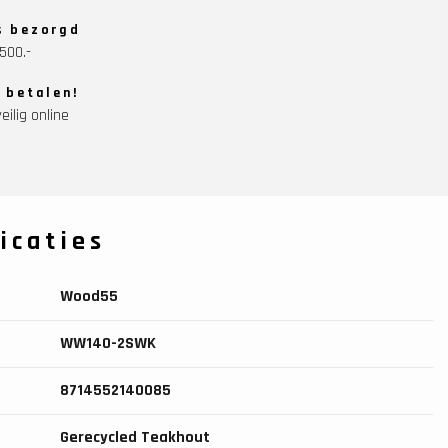
s bezorgd
500.-
g betalen!
eilig online
icaties
Wood55
WW140-2SWK
8714552140085
Gerecycled Teakhout