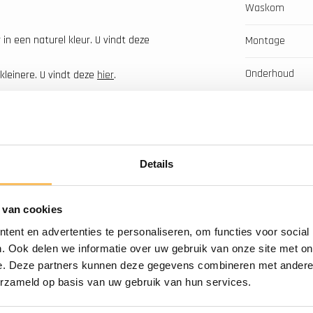
Waskom
in een naturel kleur. U vindt deze
Montage
Onderhoud
kleinere. U vindt deze
hier
.
jk bij u thuis geleverd.
n het gebruikte hout gerecycled
Details
en licht gaan werken. Wij raden
uwkeurig af te stellen.
 van cookies
ent en advertenties te personaliseren, om functies voor social
. Ook delen we informatie over uw gebruik van onze site met on
e. Deze partners kunnen deze gegevens combineren met andere i
Gratis bezorgd
erzameld op basis van uw gebruik van hun services.
vanaf €500.-