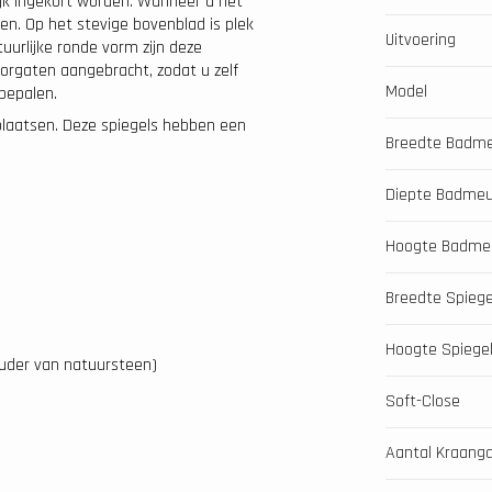
ijk ingekort worden. Wanneer u het
n. Op het stevige bovenblad is plek
Uitvoering
urlijke ronde vorm zijn deze
orgaten aangebracht, zodat u zelf
Model
bepalen.
 plaatsen. Deze spiegels hebben een
Breedte Badm
Diepte Badmeu
Hoogte Badme
Breedte Spiege
Hoogte Spiege
ouder van natuursteen)
Soft-Close
Aantal Kraang