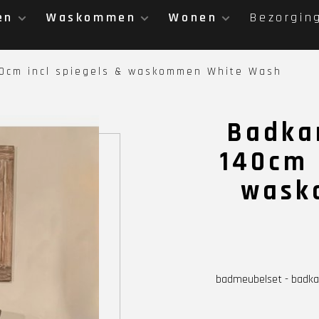
en
Waskommen
Wonen
Bezorgin
0cm incl spiegels & waskommen White Wash
Badka
140cm 
wask
badmeubelset - badk