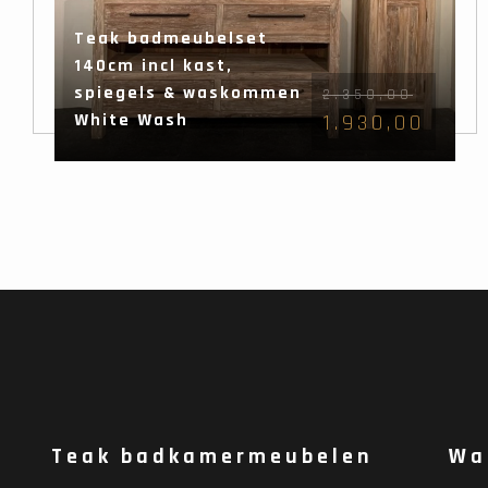
Teak badmeubelset
140cm incl kast,
spiegels & waskommen
2.350,00
White Wash
1.930,00
Teak badkamermeubelen
Wa