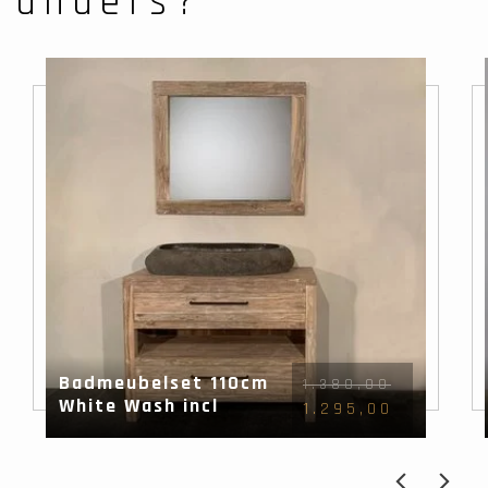
anders?
Badmeubelset 110cm
1.380,00
White Wash incl
1.295,00
spiegel & wasbak