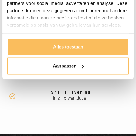
partners voor social media, adverteren en analyse. Deze
partners kunnen deze gegevens combineren met andere
Onderhoud
Door De Luchtvochtigheid En
informatie die u aan ze heeft verstrekt of die ze hebben
Temperatuur Verschil Kan Het
verzameld op basis van uw gebruik van hun services.
Hout Altijd Nog Iets Werken, Wij
Raden Aan De Lades Na
Alles toestaan
Installatie Nauwkeurig Af Te
Stellen.
Aanpassen
Snelle levering
in 2 - 5 werkdagen