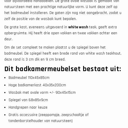
voor bijvoorbeeld handdoeken. De grote ovale wasbak is gemaakt van
natuursteen met een prachtige natuurlijke vorm. U kunt deze zelf op
het badmeubel installeren. De gaten zijn nog niet aangebracht, zodat u
zelf de positie van de wasbak kunt bepalen.
De grote kast, eveneens uitgevoerd in
white wash
teak, geeft extra
opbergruimte. Hij heeft drie open vakken en twee vakken achter een
deur.
Om de set compleet te maken plaatst u de spiegel boven het
badmeubel. De spiegel heeft een brede rand van white wash teakhout,
deze rand is 3 cm dik en 9 cm breed.
Dit badkamermeubelset bestaat uit:
Badmeubel 110x45x85cm
Hoge badkamerkast 40x35x200cm
Wasbak met ovale vorm +/- 90x45x15cm
Spiegel van 68x85x9cm
Handgrepen naar keuze
Gratis accessoire (zeeppompje, zeepschaaltje of
tandenborstelhouder van natuursteen)