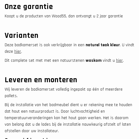
Onze garantie
Koopt u de producten van Wood55, dan ontvangt u 2 jaar garantie
Varianten
Deze badkamerset is ook verkrijgbaar in een
naturel teak kleur
. U vindt
deze
hier
.
Dit complete set met met een natuurstenen
waskom
vindt u
hier
.
Leveren en monteren
Wij leveren de badkamerset volledig ingepakt op één of meerdere
pallets.
Bij de installatie van het badmeubel dient u er rekening mee te houden
dat hout een natuurproduct is. Door luchtvochtigheid en
temperatuurveranderingen kan het hout gaan werken. Het is daarom
van belang dat u de lades bij de installatie nauwkeurig afstelt of laten
afstellen door uw installateur.