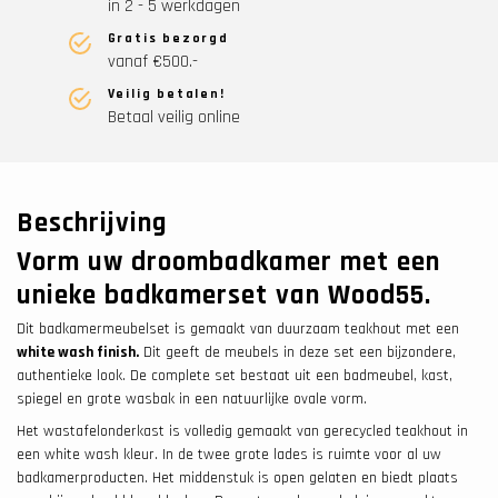
in 2 - 5 werkdagen
Gratis bezorgd
vanaf €500.-
Veilig betalen!
Betaal veilig online
Beschrijving
Vorm uw droombadkamer met een
unieke badkamerset van Wood55.
Dit badkamermeubelset is gemaakt van duurzaam teakhout met een
white wash finish.
Dit geeft de meubels in deze set een bijzondere,
authentieke look. De complete set bestaat uit een badmeubel, kast,
spiegel en grote wasbak in een natuurlijke ovale vorm.
Het wastafelonderkast is volledig gemaakt van gerecycled teakhout in
een white wash kleur. In de twee grote lades is ruimte voor al uw
badkamerproducten. Het middenstuk is open gelaten en biedt plaats