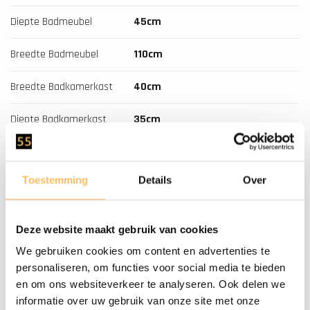
Diepte Badmeubel
45cm
Breedte Badmeubel
110cm
Breedte Badkamerkast
40cm
Diepte Badkamerkast
35cm
Hoogte Badkamerkast
200cm
Toestemming
Details
Over
Soft-Close
Ja
Montage
Dit Meubel Wordt Gemonteerd
Deze website maakt gebruik van cookies
Geleverd
We gebruiken cookies om content en advertenties te
personaliseren, om functies voor social media te bieden
Waskom
Natuursteen
en om ons websiteverkeer te analyseren. Ook delen we
informatie over uw gebruik van onze site met onze
Aantal Kraangaten
0