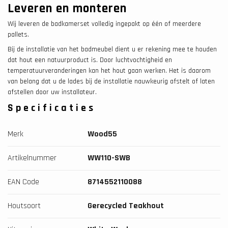
Leveren en monteren
Wij leveren de badkamerset volledig ingepakt op één of meerdere
pallets.
Bij de installatie van het badmeubel dient u er rekening mee te houden
dat hout een natuurproduct is. Door luchtvochtigheid en
temperatuurveranderingen kan het hout gaan werken. Het is daarom
van belang dat u de lades bij de installatie nauwkeurig afstelt of laten
afstellen door uw installateur.
Specificaties
Merk
Wood55
Artikelnummer
WW110-SWB
EAN Code
8714552110088
Houtsoort
Gerecycled Teakhout