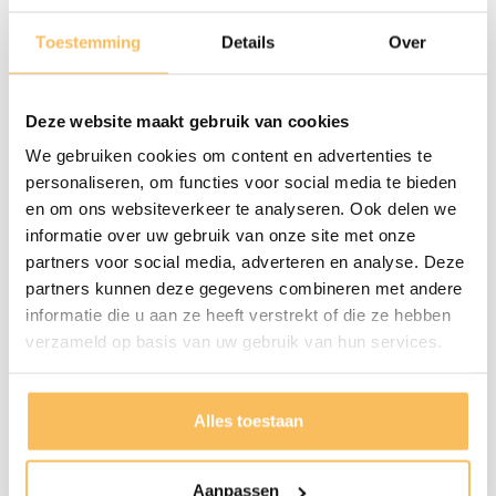
Montage
Dit Meubel Wordt Gemonteerd
Toestemming
Details
Over
Geleverd
Onderhoud
Door De Luchtvochtigheid En
Deze website maakt gebruik van cookies
Temperatuur Verschil Kan Het Hout
We gebruiken cookies om content en advertenties te
Altijd Nog Iets Werken, Wij Raden
personaliseren, om functies voor social media te bieden
en om ons websiteverkeer te analyseren. Ook delen we
Aan De Lades Na Installatie
informatie over uw gebruik van onze site met onze
Nauwkeurig Af Te Stellen.
partners voor social media, adverteren en analyse. Deze
partners kunnen deze gegevens combineren met andere
informatie die u aan ze heeft verstrekt of die ze hebben
verzameld op basis van uw gebruik van hun services.
Gratis bezorgd
vanaf €500.-
Alles toestaan
Aanpassen