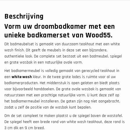
Beschrijving
Vorm uw droombadkamer met een
unieke badkamerset van Wood55.
Dit badmeubelset is gemaakt van duurzaam teakhout met een white
wash finish. Dit geeft de meubels in deze set een bijzondere,
authentieke look. De complete set bestaat uit een badmeubel, spiegel
en grote wasbak in een natuurlijke ovale vorm.
Het badkamermeubel is volledig gemaakt van gerecycled teakhout in
een
white wash
kleur. In de twee grote lades is ruimte voor al uw
badkamerproducten. Het middenstuk is open gelaten en biedt plaats
voor bijvoorbeeld handdoeken. De grote ovale wasbak is gemaakt van
natuursteen met een prachtige natuurlijke vorm. U kunt deze zelf op
het badkamermeubel installeren. De gaten zijn nog niet aangebracht,
zodat u zelf de positie van de wasbak kunt bepalen.
Om de set compleet te maken plaatst u de spiegel boven de wastafel.
De spiegel heeft een brede rand van white wash teakhout, deze rand is
3 cm dik en 9 cm breed.