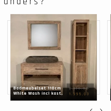
anders?
Badmeubelset 110cm
2.120,00
White Wash incl kast,
1.995,00
spiegel & wasbak