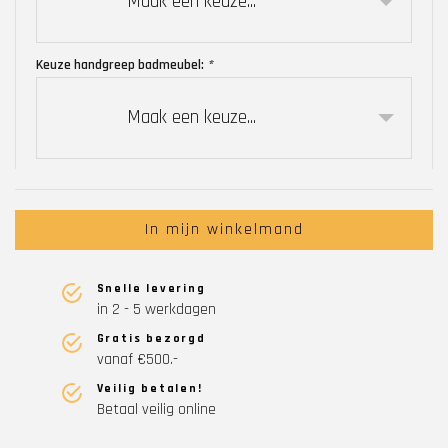
Maak een keuze...
Keuze handgreep badmeubel:
*
Maak een keuze...
In mijn winkelmand
Snelle levering
in 2 - 5 werkdagen
Gratis bezorgd
vanaf €500.-
Veilig betalen!
Betaal veilig online