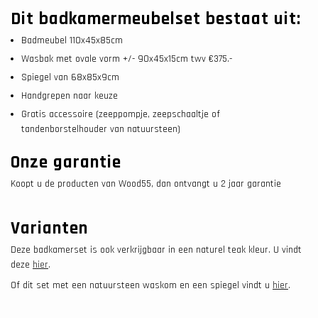
Dit badkamermeubelset bestaat uit:
Badmeubel 110x45x85cm
Wasbak met ovale vorm +/- 90x45x15cm twv €375.-
Spiegel van 68x85x9cm
Handgrepen naar keuze
Gratis accessoire (zeeppompje, zeepschaaltje of
tandenborstelhouder van natuursteen)
Onze garantie
Koopt u de producten van Wood55, dan ontvangt u 2 jaar garantie
Varianten
Deze badkamerset is ook verkrijgbaar in een naturel teak kleur. U vindt
deze
hier
.
Of dit set met een natuursteen waskom en een spiegel vindt u
hier
.