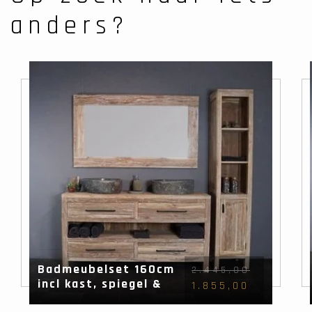
anders?
Badmeubelset 160cm
2.445,00
incl kast, spiegel &
1.855,00
waskommen White