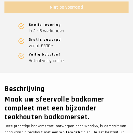
Niet op voorraad
Snelle levering
in 2 - 5 werkdagen
Gratis bezorgd
vanaf €500.-
Veilig betalen!
Betaal veilig online
Beschrijving
Maak uw sfeervolle badkamer
compleet met een bijzonder
teakhouten badkamerset.
Deze prachtige badkamerset, ontworpen door Wood55, is gemaakt van
hoogwaardig teakhout met een
white wash
finish. De set bestaat uit