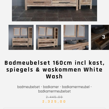
3
Badmeubelset 160cm incl kast,
spiegels & waskommen White
Wash
badmeubelset - badkamer - badkamermeubel -
badkamermeubelset
2.445,00
2.325,00