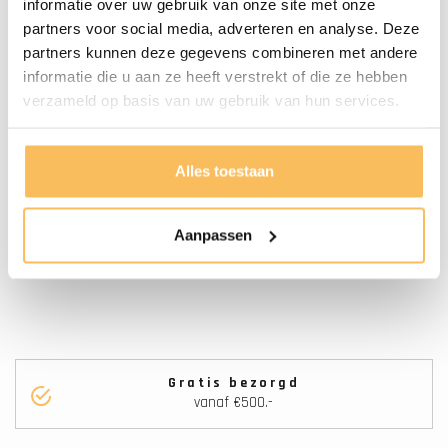
informatie over uw gebruik van onze site met onze
Waskom
Natuursteen
partners voor social media, adverteren en analyse. Deze
partners kunnen deze gegevens combineren met andere
Aantal Kraangaten
0
informatie die u aan ze heeft verstrekt of die ze hebben
verzameld op basis van uw gebruik van hun services.
Onderhoud
Door De Luchtvochtigheid En
Temperatuur Verschil Kan Het
Alles toestaan
Hout Altijd Nog Iets Werken, Wij
Raden Aan De Lades Na
Installatie Nauwkeurig Af Te
Aanpassen
Stellen.
Gratis bezorgd
vanaf €500.-