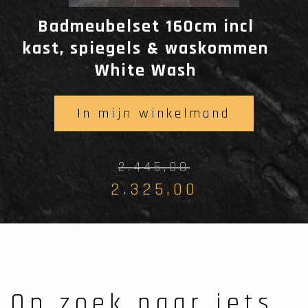
Badmeubelset 160cm incl
kast, spiegels & waskommen
White Wash
In mijn winkelmand
2.445,00
2.325,00
Op zoek naar iets