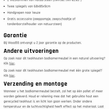
Twee spiegels van 68x85x9cm
Handgrepen naar keuze
Gratis accessoire (zeeppompje, zeepschaaltje of
tandenborstelhouder van natuursteen)
Garantie
Bij Wood55 ontvangt u 2 jaar garantie op de producten.
Andere uitvoeringen
Op zoek naar dit teakhouten badkamermeubel in een naturel uitvoering?
Klik
hier
.
Op zoek naar dit teakhouten badkamermeubel met één grote spiegel?
Klik
hier
.
Verzending en montage
Wanneer u het badkamermeubel bestelt, zal het op één pallet of meer
worden geleverd. Houd er rekening mee dat het gebruikte hout een
gerecycled teakhout is en licht kan gaan werken. Onder andere
temperatuur en de luchtvochtigheid heeft effect op het materiaal. Laat