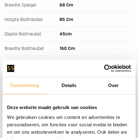
Breedte Spiegel
68 Cm
Hoogte Badmeubel
85 Cm
Diepte Badmeubel
45cm
Breedte Badmeubel
160 Cm
Breedte Badkamerkast
40cm
Diepte Badkamerkast
35cm
Toestemming
Details
Over
Hoogte Badkamerkast
200cm
Soft-Close
Ja
Deze website maakt gebruik van cookies
We gebruiken cookies om content en advertenties te
Montage
Dit Meubel Wordt Gemonteerd
personaliseren, om functies voor social media te bieden
Geleverd
en om ons websiteverkeer te analyseren. Ook delen we