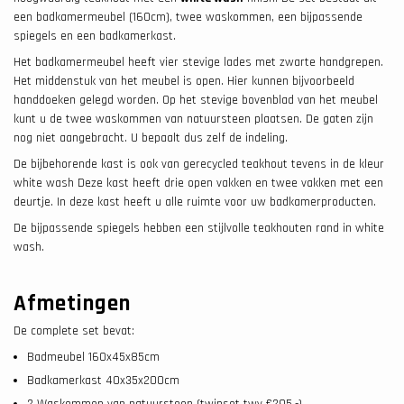
een badkamermeubel (160cm), twee waskommen, een bijpassende
spiegels en een badkamerkast.
Het badkamermeubel heeft vier stevige lades met zwarte handgrepen.
Het middenstuk van het meubel is open. Hier kunnen bijvoorbeeld
handdoeken gelegd worden. Op het stevige bovenblad van het meubel
kunt u de twee waskommen van natuursteen plaatsen. De gaten zijn
nog niet aangebracht. U bepaalt dus zelf de indeling.
De bijbehorende kast is ook van gerecycled teakhout tevens in de kleur
white wash Deze kast heeft drie open vakken en twee vakken met een
deurtje. In deze kast heeft u alle ruimte voor uw badkamerproducten.
De bijpassende spiegels hebben een stijlvolle teakhouten rand in white
wash.
Afmetingen
De complete set bevat:
Badmeubel 160x45x85cm
Badkamerkast 40x35x200cm
2 Waskommen van natuursteen (twinset twv €295.-)