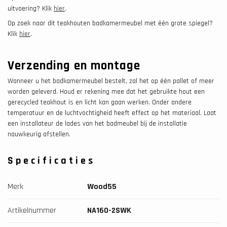
uitvoering? Klik
hier
.
Op zoek naar dit teakhouten badkamermeubel met één grote spiegel?
Klik
hier
.
Verzending en montage
Wanneer u het badkamermeubel bestelt, zal het op één pallet of meer
worden geleverd. Houd er rekening mee dat het gebruikte hout een
gerecycled teakhout is en licht kan gaan werken. Onder andere
temperatuur en de luchtvochtigheid heeft effect op het materiaal. Laat
een installateur de lades van het badmeubel bij de installatie
nauwkeurig afstellen.
Specificaties
Merk
Wood55
Artikelnummer
NA160-2SWK