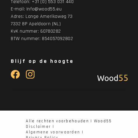
Telefoon:
+31 (0) 553 031 440
E-mail:
Info@wood55.eu
Adres:
Lange Amerikaweg 73
7332 BP Apeldoorn (NL)
KvK nummer: 60780282
BTW nummer: 854057092B02
Blijf op de hoogte
Alle rechten voorbehauden | Wood55
Disclaimer |
Algemene voorwaarden |
Privacy Policy