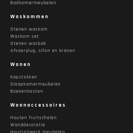
Badkamermeubelen
Waskommen
Stenen waskom
Waskom set
Stenen wasbak
Afvoerplug, sifon en kranen
Wonen
Kapstokken
Slaapkamermeubelen
Boekenkasten
Woonaccessoires
Houten fruitschalen
Wanddecoratie
Houtsnijwerk meubelen