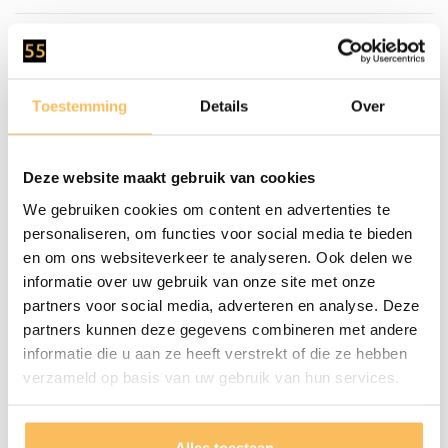
Aantal Kraangaten
0
Waskom
Natuursteen
Toestemming
Details
Over
Montage
Dit Meubel Wordt Gemonteerd
Geleverd
Deze website maakt gebruik van cookies
Onderhoud
Door De Luchtvochtigheid En
We gebruiken cookies om content en advertenties te
personaliseren, om functies voor social media te bieden
Temperatuur Verschil Kan Het Hout
en om ons websiteverkeer te analyseren. Ook delen we
Altijd Nog Iets Werken, Wij Raden
informatie over uw gebruik van onze site met onze
Aan De Lades Na Installatie
partners voor social media, adverteren en analyse. Deze
Nauwkeurig Af Te Stellen.
partners kunnen deze gegevens combineren met andere
informatie die u aan ze heeft verstrekt of die ze hebben
verzameld op basis van uw gebruik van hun services.
Gratis bezorgd