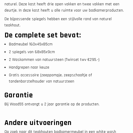
naturel. Deze kast heeft drie open vakken en twee vakken met een
deurtje. In deze kast heeft u alle ruimte voor uw badkamerproducten.
De bijpassende spiegels hebben een stijlvolle rand van naturel
teakhout.
De complete set bevat:
Badmeubel 160x45x85cm
2 spiegels van 68x85x9cm
2 Waskommen van natuursteen (Twinset twv €295.-)
Handgrepen naar keuze
Gratis accessoire (zeeppompje, zeepschaaltje of
tandenborstelhouder van natuursteen
Garantie
Bij Wood55 ontvangt u 2 jaar garantie op de producten.
Andere uitvoeringen
Op zoek naar dit teakhouten badkamermeubel in een white wash