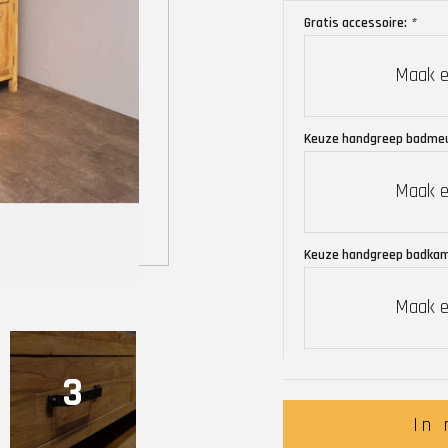
Gratis accessoire:
*
Maak e
Keuze handgreep badme
Maak e
Keuze handgreep badka
Maak e
3
In