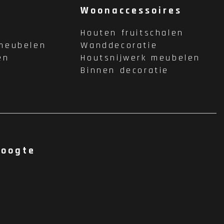
Woonaccessoires
Houten fruitschalen
meubelen
Wanddecoratie
en
Houtsnijwerk meubelen
Binnen decoratie
hoogte