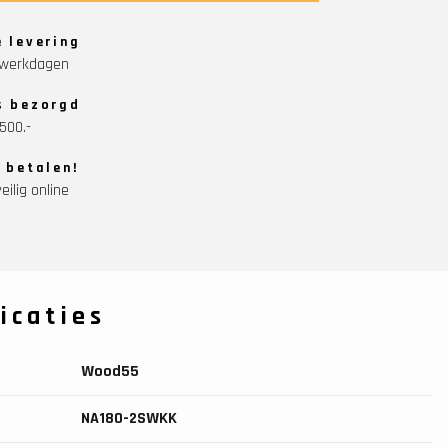
e levering
5 werkdagen
s bezorgd
500.-
g betalen!
eilig online
icaties
Wood55
NA180-2SWKK