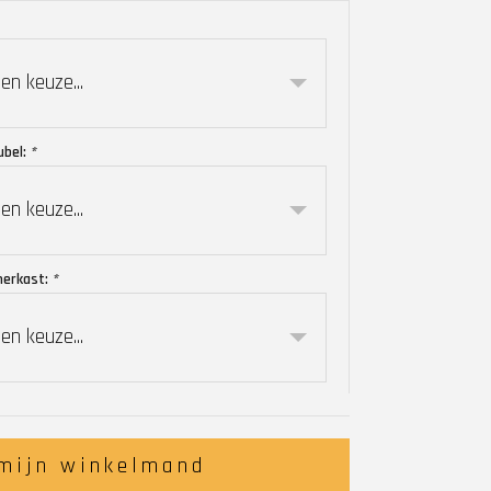
en keuze...
ubel:
*
en keuze...
merkast:
*
en keuze...
 mijn winkelmand