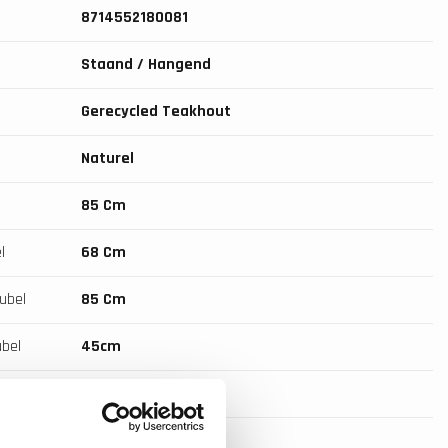
8714552180081
Staand / Hangend
Gerecycled Teakhout
Naturel
l
85 Cm
l
68 Cm
ubel
85 Cm
bel
45cm
eubel
180 Cm
merkast
40cm