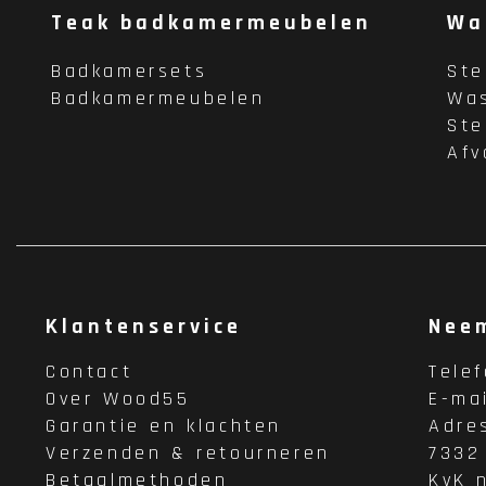
Teak badkamermeubelen
Wa
Badkamersets
St
Badkamermeubelen
Wa
St
Afv
Klantenservice
Nee
Contact
Tele
Over Wood55
E-ma
Garantie en klachten
Adre
Verzenden & retourneren
7332
Betaalmethoden
KvK 