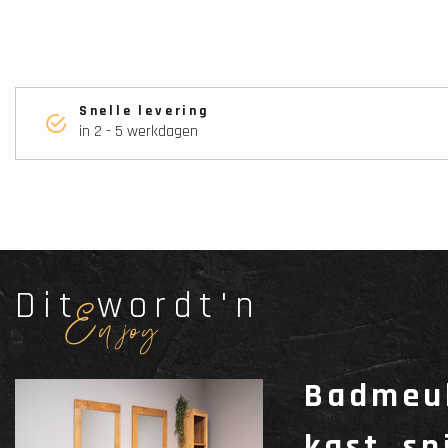
Snelle levering
in 2 - 5 werkdagen
Dit wordt'n
Enjoy
Badmeub
kast, s