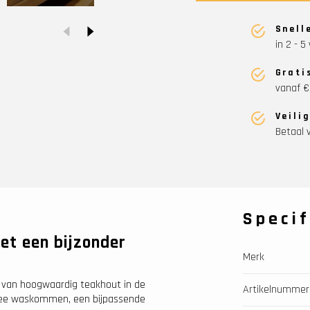
Snell
in 2 - 
Grati
vanaf €
Veili
Betaal v
Specif
t een bijzonder
Merk
 van hoogwaardig teakhout in de
Artikelnummer
twee waskommen, een bijpassende