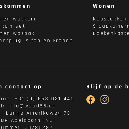
skommen
Wonen
enen waskom
Kapstokken
skom set
Slaapkamer
enen wasbak
Boekenkast
oerplug, sifon en kranen
m contact op
Blijf op de 
foon:
+31 (0) 553 031 440
il:
Info@wood55.eu
s:
Lange Amerikaweg 73
 BP Apeldoorn (NL)
nummer: 60780282