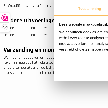
Bij Wood55 ontvangt u 2 jaar garantie op de producten.
Toestemming
Andere uitvoeringen
Deze website maakt gebruik
9,8
Op zoek naar dit teakhouten badkamermeubel in een white wash uitv
We gebruiken cookies om cont
Op zoek naar dit teakhouten badkamermeubel met één grote spieg
websiteverkeer te analyseren
media, adverteren en analys
Verzending en montage
verstrekt of die ze hebben v
Wanneer u het badkamermeubel bestelt, zal het op één pallet of 
rekening mee dat het gebruikte hout een gerecycled teakhout is en
andere temperatuur en de luchtvochtigheid heeft effect op het mate
lades van het badmeubel bij de installatie nauwkeurig afstellen.