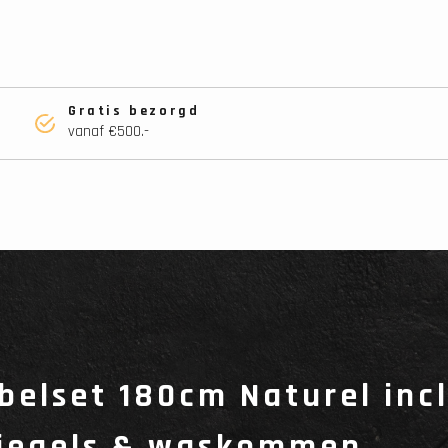
Gratis bezorgd
vanaf €500.-
elset 180cm Naturel inc
piegels & waskommen