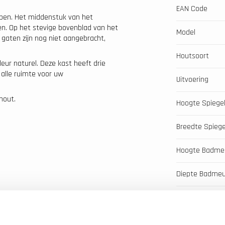
EAN Code
pen. Het middenstuk van het
n. Op het stevige bovenblad van het
Model
aten zijn nog niet aangebracht,
Houtsoort
eur naturel. Deze kast heeft drie
alle ruimte voor uw
Uitvoering
hout.
Hoogte Spiege
Breedte Spiege
Hoogte Badme
Diepte Badmeu
ouder van natuursteen
Breedte Badm
Breedte Badka