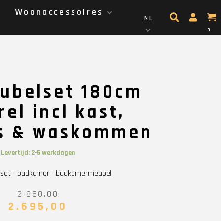
g
Woonaccessoires
NL
0
n
ubelset 180cm
el incl kast,
ls & waskommen
Levertijd: 2-5 werkdagen
set - badkamer - badkamermeubel
2.850,00
2.695,00