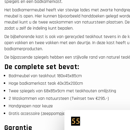
spiegels en een badkamerkast.
Het badkamermeubel heeft vier stevige lades met zwarte handgre
meubel is open. Hier kunnen bijvoorbeeld handdoeken gelegd worde
meubel kunt u de twee waskommen van natuursteen plaatsen. De g
zodat u zelf de indeling kunt bepalen.
De bijbehorende kast is ook van gerecycled teakhout tevens in de kl
open vakken en twee vakken met een deurtje. In deze kast heeft u 
badkamerproducten.
De bijpassende spiegels hebben een stijlvolle rand van naturel teak
De complete set bevat:
Badmeubel van teakhout 180x45x85cm
Hoge badkamerkast teak 40x35x200cm
Twee spiegels van 68x85x9cm met teakhouten omlijsting
2 Waskommen van natuursteen (Twinset twv €295.-)
Handgrepen naar keuze
Gratis accessoire (zeeppompje, zeepschaaltje of tandenborstelh
Garantie