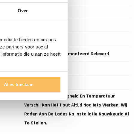
Over
erkast
35cm
merkast
200cm
Ja
 media te bieden en om ons
ze partners voor social
Dit Meubel Wordt Gemonteerd Geleverd
nformatie die u aan ze heeft
Natuursteen
aten
0
Alles toestaan
Door De Luchtvochtigheid En Temperatuur
Verschil Kan Het Hout Altijd Nog Iets Werken, Wij
Raden Aan De Lades Na Installatie Nauwkeurig Af
Te Stellen.