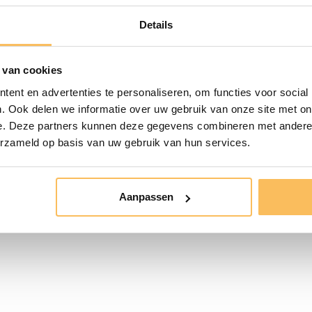
Details
Diepte Badkam
Hoogte Badka
 van cookies
oering? Klik hier.
Soft-Close
ent en advertenties te personaliseren, om functies voor social
el? Klik
hier
.
. Ook delen we informatie over uw gebruik van onze site met on
Montage
e. Deze partners kunnen deze gegevens combineren met andere i
erzameld op basis van uw gebruik van hun services.
Waskom
meer worden geleverd. Houd er
 licht kan gaan werken. Onder
Aantal Kraang
riaal. Laat een installateur de
Aanpassen
Onderhoud