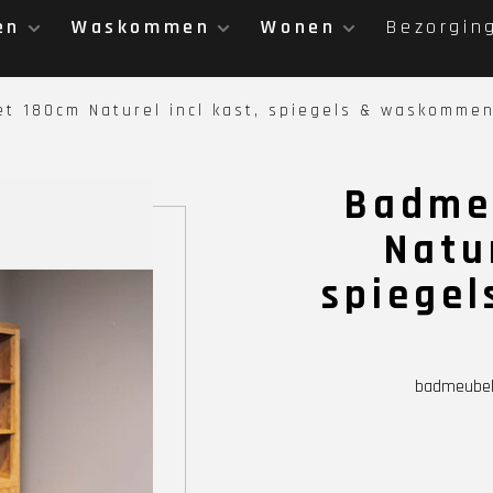
en
Waskommen
Wonen
Bezorgin
t 180cm Naturel incl kast, spiegels & waskomme
Badme
Natur
spiege
badmeubel