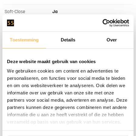
Soft-Close
Ja
Aantal Kraangaten
0
Waskom
Natuursteen
Toestemming
Details
Over
Montage
Dit Meubel Wordt Gemonteerd
Deze website maakt gebruik van cookies
Geleverd
We gebruiken cookies om content en advertenties te
Onderhoud
Door De Luchtvochtigheid En
personaliseren, om functies voor social media te bieden
en om ons websiteverkeer te analyseren. Ook delen we
Temperatuur Verschil Kan Het Hout
informatie over uw gebruik van onze site met onze
Altijd Nog Iets Werken, Wij Raden
partners voor social media, adverteren en analyse. Deze
Aan De Lades Na Installatie
partners kunnen deze gegevens combineren met andere
Nauwkeurig Af Te Stellen.
informatie die u aan ze heeft verstrekt of die ze hebben
verzameld op basis van uw gebruik van hun services.