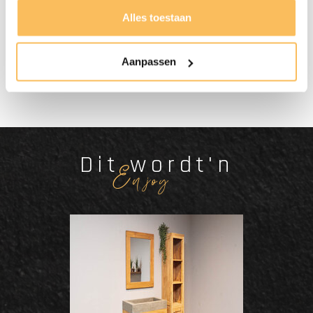
Alles toestaan
Gratis bezorgd
vanaf €500.-
Aanpassen
Dit wordt'n
Enjoy