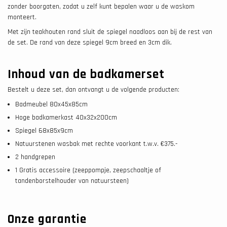
zonder boorgaten, zodat u zelf kunt bepalen waar u de waskom
monteert.
Met zijn teakhouten rand sluit de spiegel naadloos aan bij de rest van
de set. De rand van deze spiegel 9cm breed en 3cm dik.
Inhoud van de badkamerset
Bestelt u deze set, dan ontvangt u de volgende producten:
Badmeubel 80x45x85cm
Hoge badkamerkast 40x32x200cm
Spiegel 68x85x9cm
Natuurstenen wasbak met rechte voorkant t.w.v. €375.-
2 handgrepen
1 Gratis accessoire (zeeppompje, zeepschaaltje of
tandenborstelhouder van natuursteen)
Onze garantie