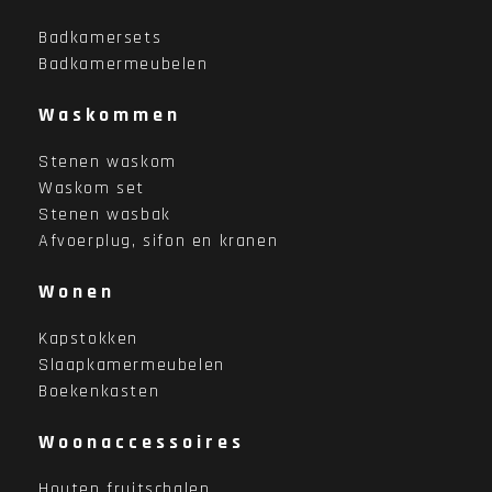
Badkamersets
Badkamermeubelen
Waskommen
Stenen waskom
Waskom set
Stenen wasbak
Afvoerplug, sifon en kranen
Wonen
Kapstokken
Slaapkamermeubelen
Boekenkasten
Woonaccessoires
Houten fruitschalen