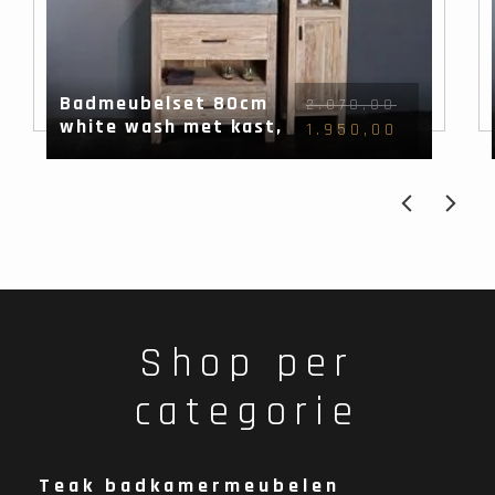
Badmeubelset 80cm
2.070,00
white wash met kast,
1.950,00
spiegel & wasbak
Shop per
categorie
Teak badkamermeubelen