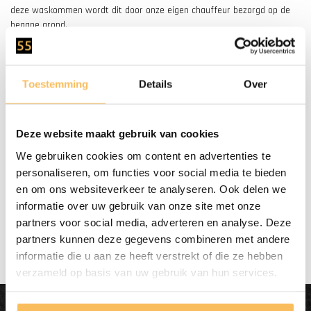
deze waskommen wordt dit door onze eigen chauffeur bezorgd op de
begane grond.
Nog vragen of hulp nodig?
Heeft u vragen of twijfelt u nog? Neem gerust contact op met een van
Toestemming
Details
Over
onze medewerkers via de chat rechts onderin. Of bel ons op (+31) 55
5400998.
Deze website maakt gebruik van cookies
We gebruiken cookies om content en advertenties te
personaliseren, om functies voor social media te bieden
en om ons websiteverkeer te analyseren. Ook delen we
Gratis bezorgd
vanaf €500.-
informatie over uw gebruik van onze site met onze
partners voor social media, adverteren en analyse. Deze
partners kunnen deze gegevens combineren met andere
informatie die u aan ze heeft verstrekt of die ze hebben
verzameld op basis van uw gebruik van hun services.