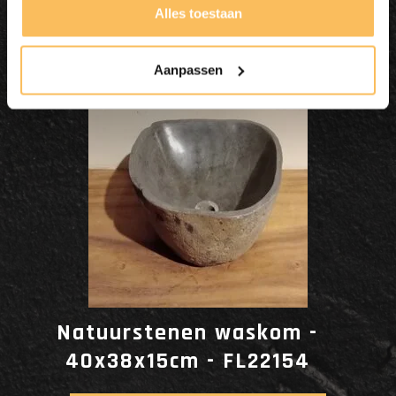
Dit wordt'n
Alles toestaan
Enjoy
Aanpassen
Natuurstenen waskom -
40x38x15cm - FL22154