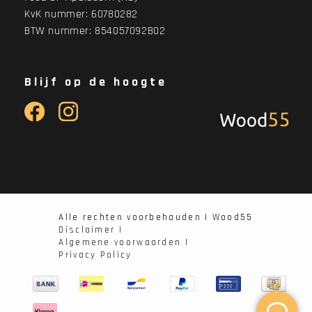
KvK nummer: 60780282
BTW nummer: 854057092B02
Blijf op de hoogte
Alle rechten voorbehauden | Wood55
Disclaimer |
Algemene voorwaarden |
Privacy Policy