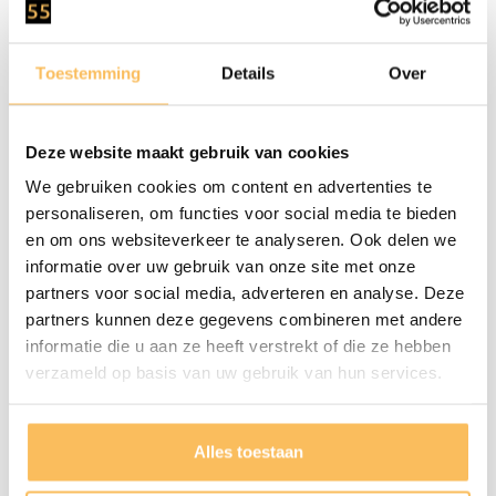
Aantal Kraangaten
0
Waskom
Natuursteen
Toestemming
Details
Over
Montage
Dit Meubel Wordt Gemonteerd
Deze website maakt gebruik van cookies
Geleverd
We gebruiken cookies om content en advertenties te
Onderhoud
Door De Luchtvochtigheid En
personaliseren, om functies voor social media te bieden
en om ons websiteverkeer te analyseren. Ook delen we
Temperatuur Verschil Kan Het Hout
informatie over uw gebruik van onze site met onze
Altijd Nog Iets Werken, Wij Raden
partners voor social media, adverteren en analyse. Deze
Aan De Lades Na Installatie
partners kunnen deze gegevens combineren met andere
Nauwkeurig Af Te Stellen.
informatie die u aan ze heeft verstrekt of die ze hebben
verzameld op basis van uw gebruik van hun services.
Alles toestaan
Gratis bezorgd
vanaf €500.-