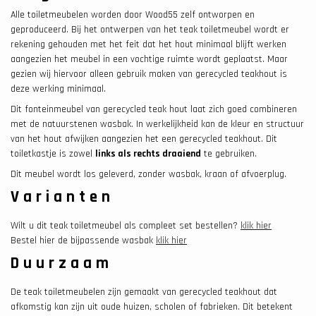
Alle toiletmeubelen worden door Wood55 zelf ontworpen en
geproduceerd. Bij het ontwerpen van het teak toiletmeubel wordt er
rekening gehouden met het feit dat het hout minimaal blijft werken
aangezien het meubel in een vochtige ruimte wordt geplaatst. Maar
gezien wij hiervoor alleen gebruik maken van gerecycled teakhout is
deze werking minimaal.
Dit fonteinmeubel van gerecycled teak hout laat zich goed combineren
met de natuurstenen wasbak. In werkelijkheid kan de kleur en structuur
van het hout afwijken aangezien het een gerecycled teakhout. Dit
toiletkastje is zowel
links als rechts draaiend
te gebruiken.
Dit meubel wordt los geleverd, zonder wasbak, kraan of afvoerplug.
Varianten
Wilt u dit teak toiletmeubel als compleet set bestellen?
klik hier
Bestel hier de bijpassende wasbak
klik hier
Duurzaam
De teak toiletmeubelen zijn gemaakt van gerecycled teakhout dat
afkomstig kan zijn uit oude huizen, scholen of fabrieken. Dit betekent