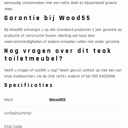
eenvoudig schoonmaken met een natte doek en bijvoorbeeld groene
zeep.
Garantie bij Wood55
Bij Wood55 ontvangst u op alle standaard producten 2 jaar garantie op
productie of constructie fouten. Werking van hout door
weersomstandigheden of andere invloeden vallen niet onder garantie.
Nog vragen over dit teak
toiletmeubel?
Heeft u vragen of twijfelt u nog? Neem gerust contact op met een van
onze medewerkers via de chat rechts onderin of bel 055 5400998.
Specificaties
Merk
Wood55
Artikelnummer
EAN Code