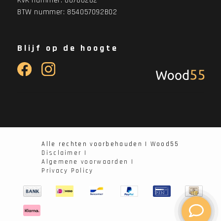
KvK nummer: 60780282
BTW nummer: 854057092B02
Blijf op de hoogte
Alle rechten voorbehauden | Wood55
Disclaimer |
Algemene voorwaarden |
Privacy Policy