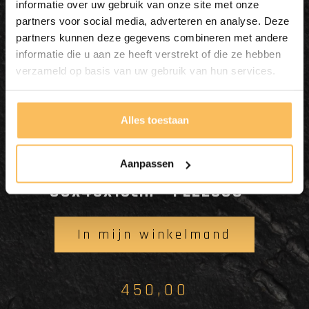
informatie over uw gebruik van onze site met onze
partners voor social media, adverteren en analyse. Deze
partners kunnen deze gegevens combineren met andere
informatie die u aan ze heeft verstrekt of die ze hebben
verzameld op basis van uw gebruik van hun services.
Alles toestaan
Aanpassen
Wasbak natuursteen
80x45x13cm - FL22608
In mijn winkelmand
450,00