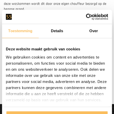
deze waskommen wordt dit door onze eigen chauffeur bezorgd op de
begane grond.
Nog vragen of hulp nodig?
Heeft u vragen of twijfelt u nog? Neem gerust contact op met een van
Toestemming
Details
Over
onze medewerkers via de chat rechts onderin. Of bel ons op (+31) 55
5400998.
Deze website maakt gebruik van cookies
We gebruiken cookies om content en advertenties te
personaliseren, om functies voor social media te bieden
en om ons websiteverkeer te analyseren. Ook delen we
Gratis bezorgd
vanaf €500.-
informatie over uw gebruik van onze site met onze
partners voor social media, adverteren en analyse. Deze
partners kunnen deze gegevens combineren met andere
informatie die u aan ze heeft verstrekt of die ze hebben
verzameld op basis van uw gebruik van hun services.