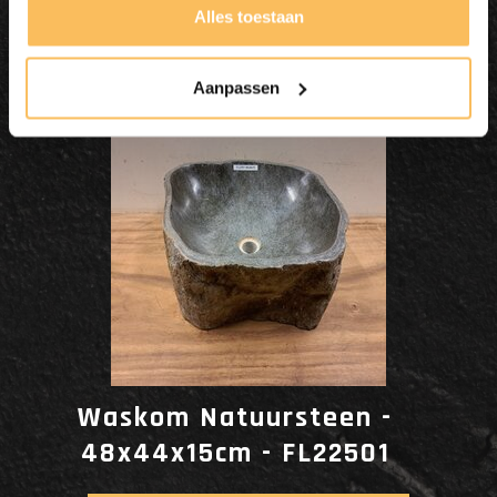
Dit wordt'n
Alles toestaan
Enjoy
Aanpassen
Waskom Natuursteen -
48x44x15cm - FL22501