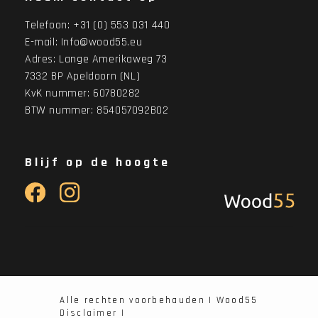
Telefoon:
+31 (0) 553 031 440
E-mail:
Info@wood55.eu
Adres:
Lange Amerikaweg 73
7332 BP Apeldoorn (NL)
KvK nummer: 60780282
BTW nummer: 854057092B02
Blijf op de hoogte
Alle rechten voorbehauden | Wood55
Disclaimer |