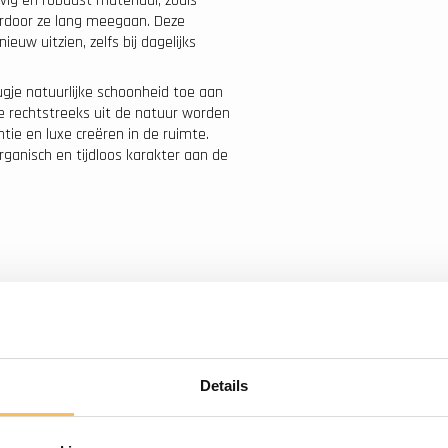
g en robuust materiaal, zoals
aardoor ze lang meegaan. Deze
uw uitzien, zelfs bij dagelijks
je natuurlijke schoonheid toe aan
 rechtstreeks uit de natuur worden
ie en luxe creëren in de ruimte.
ganisch en tijdloos karakter aan de
Details
. Dagelijks even spoelen met
k even schoonmaken met een
 schoonmaken geen bijtende middelen