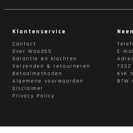
Klantenservice
Nee
Contact
Tele
Over Wood55
E-ma
Garantie en klachten
Adre
Verzenden & retourneren
7332
Betaalmethoden
KvK 
Algemene voorwaarden
BTW 
Disclaimer
Privacy Policy