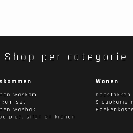
Shop per categorie
skommen
Wonen
enen waskom
Kapstokken
skom set
Slaapkamer
enen wasbak
Boekenkast
oerplug, sifon en kranen