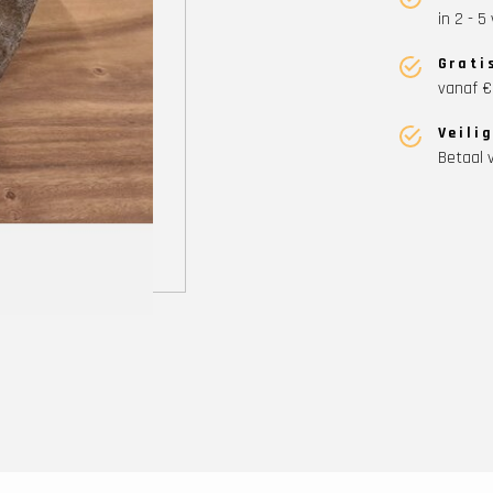
in 2 - 
Grati
vanaf €
Veili
Betaal v