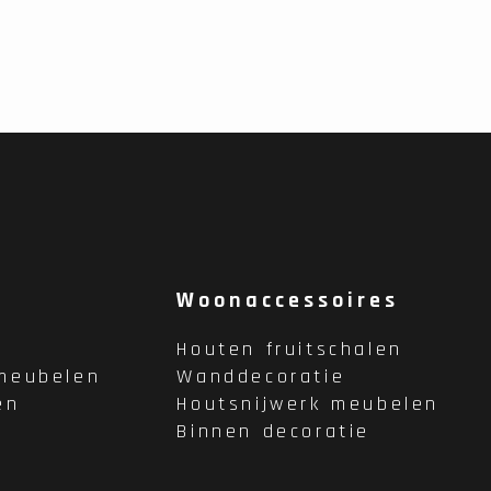
Woonaccessoires
Houten fruitschalen
meubelen
Wanddecoratie
en
Houtsnijwerk meubelen
Binnen decoratie