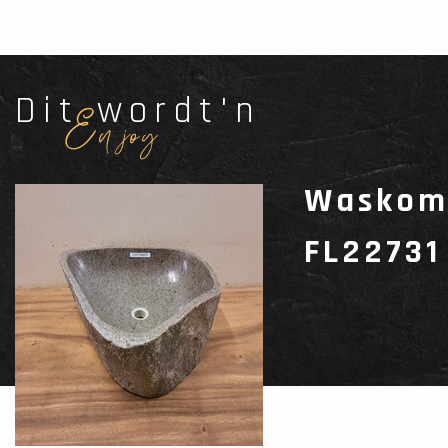
Dit wordt'n
Enjoy
Waskom 
FL22731