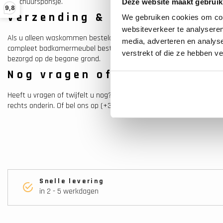
of schuursponsje.
Deze website maakt gebruik
9,8
Verzending & Montage
We gebruiken cookies om cont
websiteverkeer te analyseren
Als u alleen waskommen besteld worden deze verzonden door een e
media, adverteren en analys
compleet badkamermeubel besteld met deze waskommen wordt dit
verstrekt of die ze hebben v
bezorgd op de begane grond.
Nog vragen of hulp nodig?
Heeft u vragen of twijfelt u nog? Neem gerust contact op met een
rechts onderin. Of bel ons op (+31) 55 5400998.
Snelle levering
in 2 - 5 werkdagen