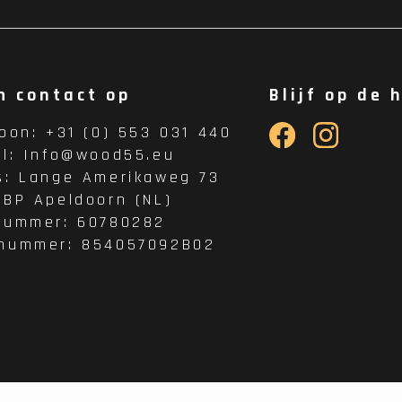
m contact op
Blijf op de 
foon:
+31 (0) 553 031 440
il:
Info@wood55.eu
s:
Lange Amerikaweg 73
 BP Apeldoorn (NL)
nummer: 60780282
nummer: 854057092B02