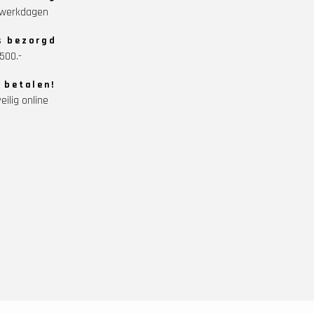
5 werkdagen
s bezorgd
500.-
g betalen!
eilig online