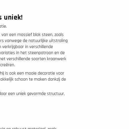
 uniek!
tie.
van een massief blok steen, zoals
rs vanwege de natuurlijke uitstraling
erkrijgbaar in verschillende
ariaties in het steenpatroon en de
t verschillende soorten kraanwerk
creëren.
 hij is ook een mooie decoratie voor
g makkelijk schoon te maken dankzij de
 door een uniek gevormde structuur,