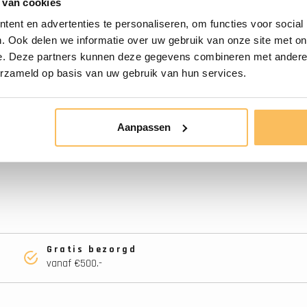
 van cookies
ent en advertenties te personaliseren, om functies voor social
. Ook delen we informatie over uw gebruik van onze site met on
xterne pakketdienst. Als u een
e. Deze partners kunnen deze gegevens combineren met andere i
 door onze eigen chauffeur
erzameld op basis van uw gebruik van hun services.
Aanpassen
 van onze medewerkers via de chat
Gratis bezorgd
vanaf €500.-