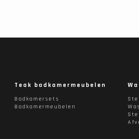
Teak badkamermeubelen
Wa
Badkamersets
St
Badkamermeubelen
Wa
St
Afv