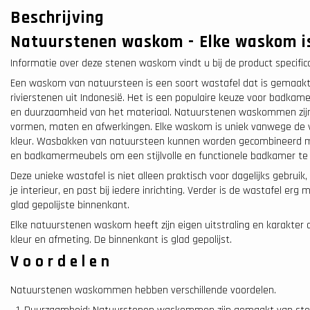
Beschrijving
Natuurstenen waskom - Elke waskom is
Informatie over deze stenen waskom vindt u bij de product specifica
Een waskom van natuursteen is een soort wastafel dat is gemaakt 
rivierstenen uit Indonesië. Het is een populaire keuze voor badkame
en duurzaamheid van het materiaal. Natuurstenen waskommen zijn v
vormen, maten en afwerkingen. Elke waskom is uniek vanwege de v
kleur. Wasbakken van natuursteen kunnen worden gecombineerd me
en badkamermeubels om een stijlvolle en functionele badkamer te 
Deze unieke wastafel is niet alleen praktisch voor dagelijks gebruik,
je interieur, en past bij iedere inrichting. Verder is de wastafel er
glad gepolijste binnenkant.
Elke natuurstenen waskom heeft zijn eigen uitstraling en karakter
kleur en afmeting. De binnenkant is glad gepolijst.
Voordelen
Natuurstenen waskommen hebben verschillende voordelen.