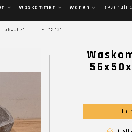
en
Waskommen
Wonen
Bezorgin
- 56x50x15cm - FL22731
Waskom
56x50x
In
Snell