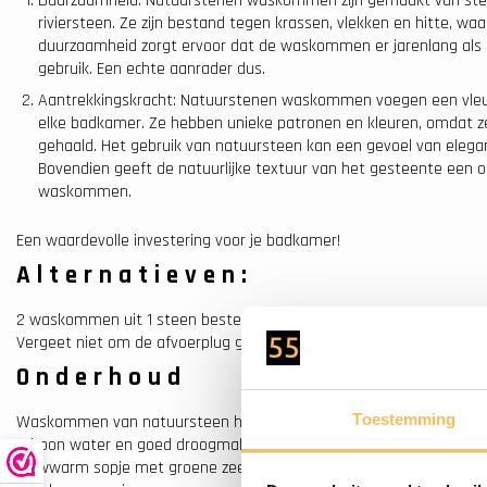
Duurzaamheid: Natuurstenen waskommen zijn gemaakt van stevi
riviersteen. Ze zijn bestand tegen krassen, vlekken en hitte, w
duurzaamheid zorgt ervoor dat de waskommen er jarenlang als nie
gebruik. Een echte aanrader dus.
Aantrekkingskracht: Natuurstenen waskommen voegen een vleug
elke badkamer. Ze hebben unieke patronen en kleuren, omdat ze
gehaald. Het gebruik van natuursteen kan een gevoel van elegant
Bovendien geeft de natuurlijke textuur van het gesteente een or
waskommen.
Een waardevolle investering voor je badkamer!
Alternatieven:
2 waskommen uit 1 steen bestellen?
Klik hier
Vergeet niet om de afvoerplug gelijk mee te bestellen
Klik hier
Onderhoud
Toestemming
Waskommen van natuursteen hebben vrijwel geen onderhoud nodig
schoon water en goed droogmaken en hooguit twee keer per wee
lauwwarm sopje met groene zeep is al voldoende. Gebruik bij het