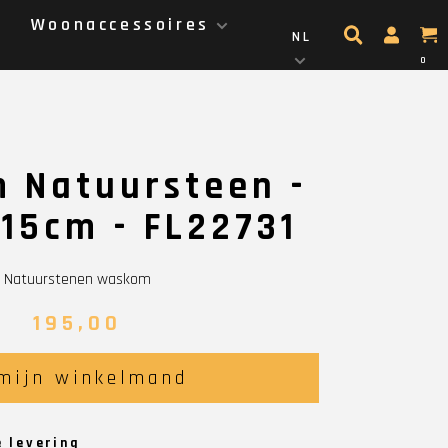
g
Woonaccessoires
NL
0
 Natuursteen -
15cm - FL22731
Natuurstenen waskom
195,00
 mijn winkelmand
e levering