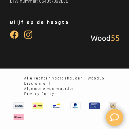
BTW nummer: 854057092B02
Blijf op de hoogte
Alle rechten voorbehauden | Wood55
Disclaimer |
Algemene voorwaarden |
Privacy Policy