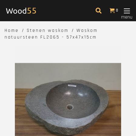
0
menu
Home
Stenen waskom
Waskom
natuursteen FL2065 - 57x47x15cm