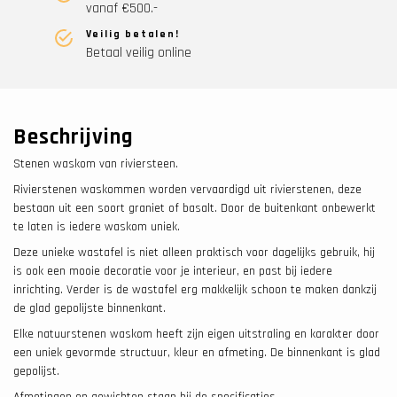
vanaf €500.-
Veilig betalen!
Betaal veilig online
Beschrijving
Stenen waskom van riviersteen.
Rivierstenen waskommen worden vervaardigd uit rivierstenen, deze
bestaan uit een soort graniet of basalt. Door de buitenkant onbewerkt
te laten is iedere waskom uniek.
Deze unieke wastafel is niet alleen praktisch voor dagelijks gebruik, hij
is ook een mooie decoratie voor je interieur, en past bij iedere
inrichting. Verder is de wastafel erg makkelijk schoon te maken dankzij
de glad gepolijste binnenkant.
Elke natuurstenen waskom heeft zijn eigen uitstraling en karakter door
een uniek gevormde structuur, kleur en afmeting. De binnenkant is glad
gepolijst.
Afmetingen en gewichten staan bij de specificaties.