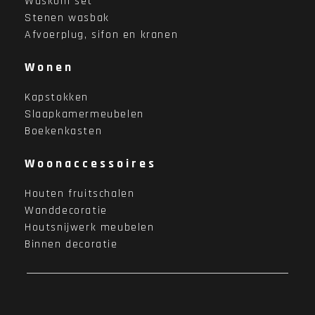
Waskom set
Stenen wasbak
Afvoerplug, sifon en kranen
Wonen
Kapstokken
Slaapkamermeubelen
Boekenkasten
Woonaccessoires
Houten fruitschalen
Wanddecoratie
Houtsnijwerk meubelen
Binnen decoratie