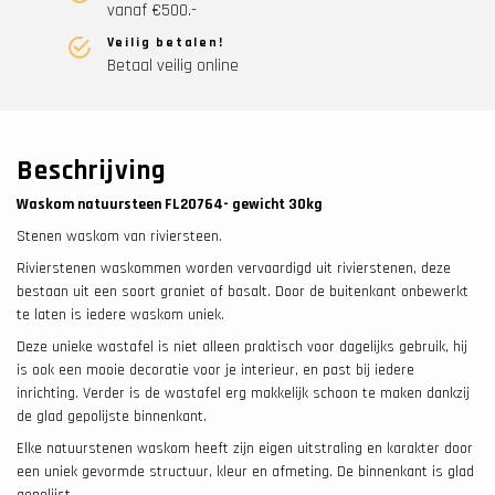
vanaf €500.-
Veilig betalen!
Betaal veilig online
Beschrijving
Waskom natuursteen FL20764- gewicht 30
kg
Stenen waskom van riviersteen.
Rivierstenen waskommen worden vervaardigd uit rivierstenen, deze
bestaan uit een soort graniet of basalt. Door de buitenkant onbewerkt
te laten is iedere waskom uniek.
Deze unieke wastafel is niet alleen praktisch voor dagelijks gebruik, hij
is ook een mooie decoratie voor je interieur, en past bij iedere
inrichting. Verder is de wastafel erg makkelijk schoon te maken dankzij
de glad gepolijste binnenkant.
Elke natuurstenen waskom heeft zijn eigen uitstraling en karakter door
een uniek gevormde structuur, kleur en afmeting. De binnenkant is glad
gepolijst.