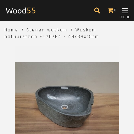
0
menu
Home
Stenen waskom
Waskom
natuursteen FL20764 - 49x39x15cm