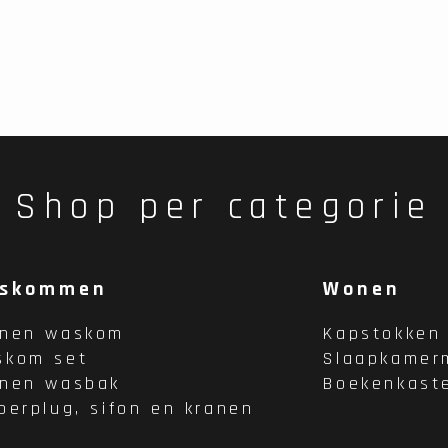
Shop per categorie
skommen
Wonen
enen waskom
Kapstokken
skom set
Slaapkamer
enen wasbak
Boekenkast
oerplug, sifon en kranen