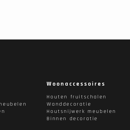
Woonaccessoires
Houten fruitschalen
meubelen
Wanddecoratie
en
Houtsnijwerk meubelen
Binnen decoratie