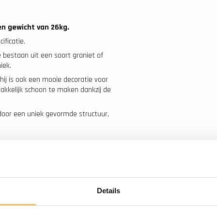
n gewicht van 26
kg.
ificatie.
bestaan uit een soort graniet of
niek.
 hij is ook een mooie decoratie voor
g makkelijk schoon te maken dankzij de
 door een uniek gevormde structuur,
Gratis bezorgd
Details
vanaf €500.-