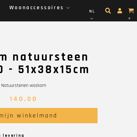
g
Woonaccessoires
NL
0
m natuursteen
0 - 51x38x15cm
Natuurstenen waskom
140,00
 mijn winkelmand
e levering