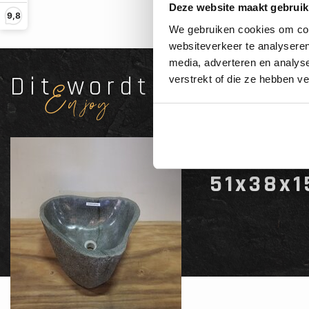
Deze website maakt gebruik
9,8
We gebruiken cookies om cont
websiteverkeer te analyseren
media, adverteren en analys
Dit wordt'n
verstrekt of die ze hebben v
Enjoy
Waskom 
51x38x