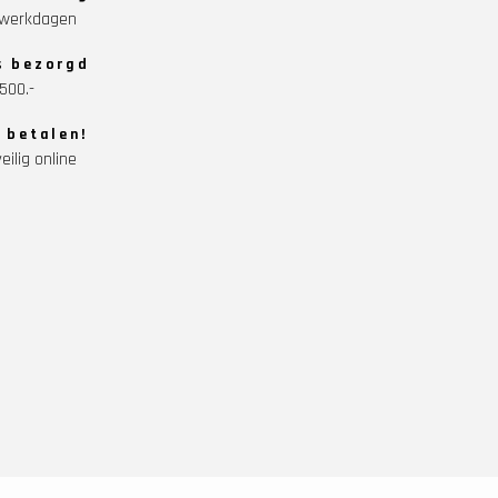
5 werkdagen
s bezorgd
500.-
g betalen!
eilig online