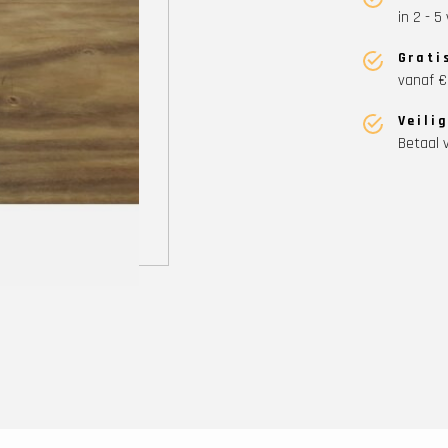
in 2 - 
Grati
vanaf €
Veili
Betaal v