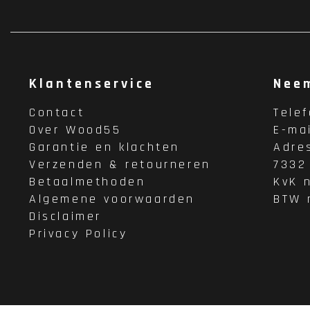
Klantenservice
Nee
Contact
Tele
Over Wood55
E-ma
Garantie en klachten
Adre
Verzenden & retourneren
7332
Betaalmethoden
KvK 
Algemene voorwaarden
BTW 
Disclaimer
Privacy Policy