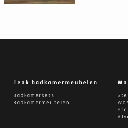
Teak badkamermeubelen
Wa
Badkamersets
St
Badkamermeubelen
Wa
St
Afv