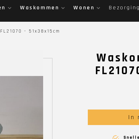
en
Waskommen
Wonen
Bezorgin
FL21070 - 51x38x15cm
Wasko
FL2107
In
Snell