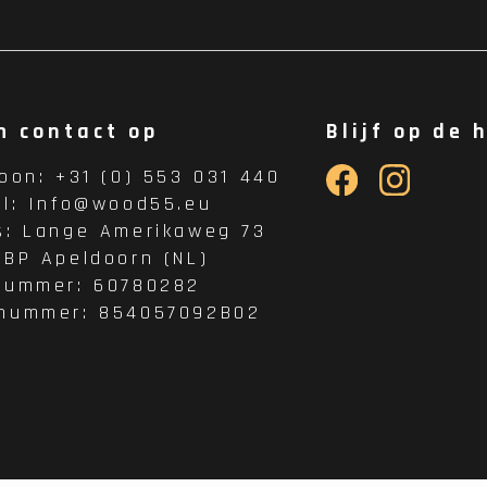
m contact op
Blijf op de 
foon:
+31 (0) 553 031 440
il:
Info@wood55.eu
s:
Lange Amerikaweg 73
 BP Apeldoorn (NL)
nummer: 60780282
nummer: 854057092B02