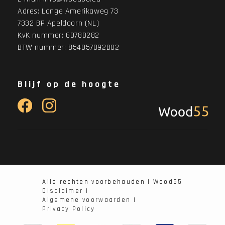
Adres:
Lange Amerikaweg 73
7332 BP Apeldoorn (NL)
KvK nummer: 60780282
BTW nummer: 854057092B02
Blijf op de hoogte
Alle rechten voorbehauden | Wood55
Disclaimer |
Algemene voorwaarden |
Privacy Policy