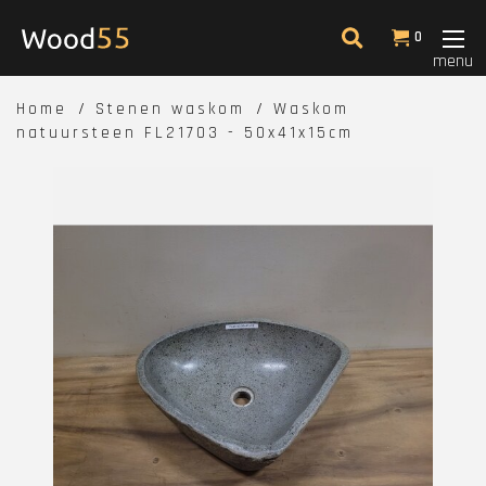
0
menu
Home
Stenen waskom
Waskom
natuursteen FL21703 - 50x41x15cm