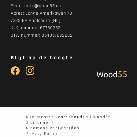
E-mail:
Info@wood55.eu
Adres:
Lange Amerikaweg 73
7332 BP Apeldoorn (NL)
KvK nummer: 60780282
BTW nummer: 854057092B02
Blijf op de hoogte
Alle rechten voorbehauden | Wood55
Disclaimer |
Algemene voorwaarden |
Privacy Policy