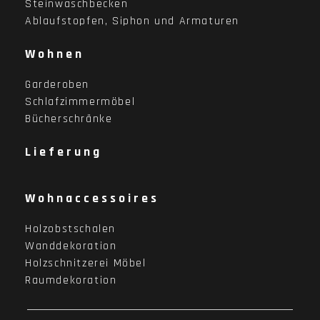
Steinwaschbecken
Ablaufstopfen, Siphon und Armaturen
Wohnen
Garderoben
Schlafzimmermöbel
Bücherschränke
Lieferung
Wohnaccessoires
Holzobstschalen
Wanddekoration
Holzschnitzerei Möbel
Raumdekoration