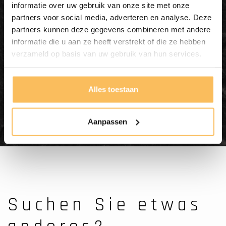
informatie over uw gebruik van onze site met onze
Badezimmermöbel Teakholz
partners voor social media, adverteren en analyse. Deze
partners kunnen deze gegevens combineren met andere
200 cm - Natur
informatie die u aan ze heeft verstrekt of die ze hebben
verzameld op basis van uw gebruik van hun services.
In meinen Warenkorb
legen
Alles toestaan
1.575,00
Aanpassen
Suchen Sie etwas