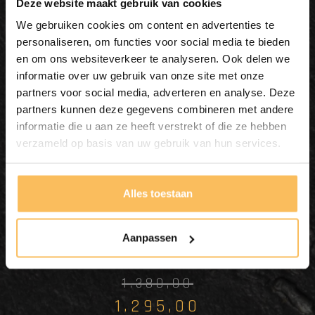
Deze website maakt gebruik van cookies
We gebruiken cookies om content en advertenties te
personaliseren, om functies voor social media te bieden
en om ons websiteverkeer te analyseren. Ook delen we
informatie over uw gebruik van onze site met onze
partners voor social media, adverteren en analyse. Deze
partners kunnen deze gegevens combineren met andere
Badezimmerset 110 cm
informatie die u aan ze heeft verstrekt of die ze hebben
White Wash inkl. Spiegel &
verzameld op basis van uw gebruik van hun services.
Waschbecken
Alles toestaan
In meinen Warenkorb
legen
Aanpassen
1.380,00
1.295,00