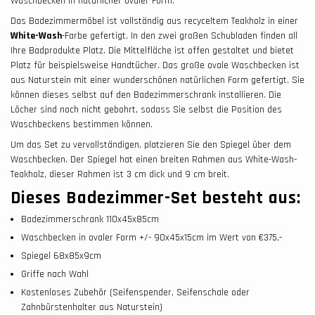
Waschbecken in natürlicher ovaler Form.
Das Badezimmermöbel ist vollständig aus recyceltem Teakholz in einer
White-Wash
-Farbe gefertigt. In den zwei großen Schubladen finden all
Ihre Badprodukte Platz. Die Mittelfläche ist offen gestaltet und bietet
Platz für beispielsweise Handtücher. Das große ovale Waschbecken ist
aus Naturstein mit einer wunderschönen natürlichen Form gefertigt. Sie
können dieses selbst auf den Badezimmerschrank installieren. Die
Löcher sind noch nicht gebohrt, sodass Sie selbst die Position des
Waschbeckens bestimmen können.
Um das Set zu vervollständigen, platzieren Sie den Spiegel über dem
Waschbecken. Der Spiegel hat einen breiten Rahmen aus White-Wash-
Teakholz, dieser Rahmen ist 3 cm dick und 9 cm breit.
Dieses Badezimmer-Set besteht aus:
Badezimmerschrank 110x45x85cm
Waschbecken in ovaler Form +/- 90x45x15cm im Wert von €375,-
Spiegel 68x85x9cm
Griffe nach Wahl
Kostenloses Zubehör (Seifenspender, Seifenschale oder
Zahnbürstenhalter aus Naturstein)