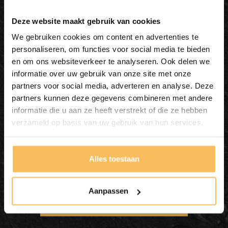
Deze website maakt gebruik van cookies
We gebruiken cookies om content en advertenties te
personaliseren, om functies voor social media te bieden
en om ons websiteverkeer te analyseren. Ook delen we
informatie over uw gebruik van onze site met onze
partners voor social media, adverteren en analyse. Deze
partners kunnen deze gegevens combineren met andere
informatie die u aan ze heeft verstrekt of die ze hebben
Badezimmerset 160cm Natur
verzameld op basis van uw gebruik van hun services.
inkl. Schrank, Spiegel &
Waschschalen
Alles toestaan
In meinen Warenkorb
Aanpassen
legen