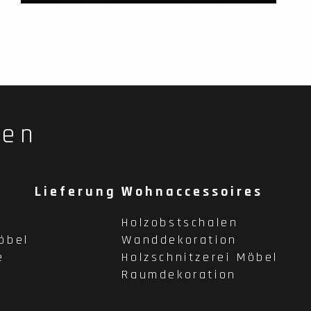
fen
Lieferung
Wohnaccessoires
Holzobstschalen
öbel
Wanddekoration
e
Holzschnitzerei Möbel
Raumdekoration