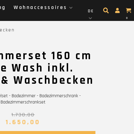
ng
Wohnaccessoires
DE
0
becken
mmerset 160 cm
e Wash inkl.
 & Waschbecken
set - Badezimmer - Badezimmerschrank -
Badezimmerschrankset
1.730,00
1.650,00