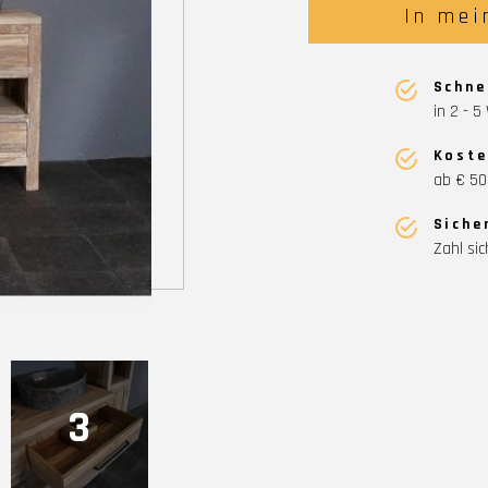
In mei
Schne
in 2 - 
Koste
ab € 50
Siche
Zahl sic
3