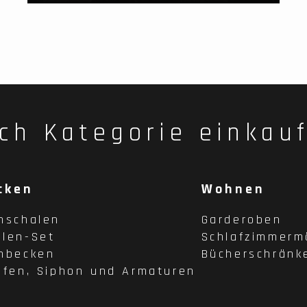
ch Kategorie einkau
cken
Wohnen
hschalen
Garderoben
len-Set
Schlafzimmerm
hbecken
Bücherschränk
pfen, Siphon und Armaturen