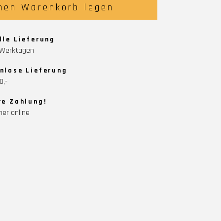
nen Warenkorb legen
lle Lieferung
5 Werktagen
nlose Lieferung
0,-
re Zahlung!
her online