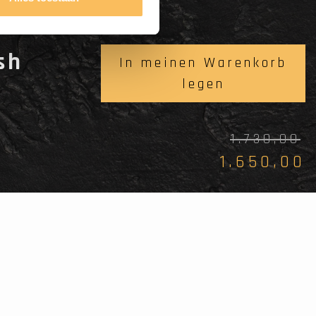
sh
In meinen Warenkorb
legen
1.730,00
1.650,00