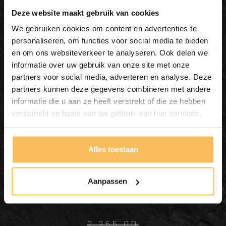
Deze website maakt gebruik van cookies
We gebruiken cookies om content en advertenties te
personaliseren, om functies voor social media te bieden
en om ons websiteverkeer te analyseren. Ook delen we
informatie over uw gebruik van onze site met onze
partners voor social media, adverteren en analyse. Deze
partners kunnen deze gegevens combineren met andere
informatie die u aan ze heeft verstrekt of die ze hebben
Badezimmermöbelset 140
verzameld op basis van uw gebruik van hun services.
cm Natur inkl. Schrank,
Spiegel & Waschbecken
Alles toestaan
In meinen Warenkorb
Aanpassen
legen
2.365,00