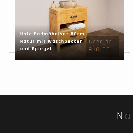
Holz-Badmöbelset 80cm
Natur mit Waschbecken
1.020,00
und Spiegel
810,00
Na