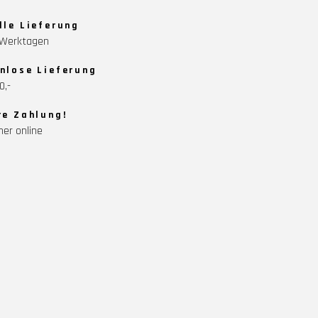
lle Lieferung
5 Werktagen
nlose Lieferung
0,-
re Zahlung!
her online