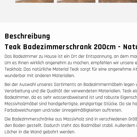
Beschreibung
Teak Badezimmer­schrank 200cm - Natu
Das Badezimmer zu Hause ist ein Ort der Entspannung, an dem man 
Um es Ihnen wirklich angenehm zu machen, empfehlen wir unsere
Teakholz. Das natürliche Material Teak sorgt für eine angenehme 
wunderbar mit anderen Materialien.
Bei der Auswahl unseres Sortiments an Badezimmermöbeln legen w
Verarbeitung und die Qualität der verwendeten Materialien. Teak eig
Badezimmer, da es sehr wasserabweisend ist und robuste Eigenscha
Massivholzmöbel sind handgefertigte, einzigartige Stücke. Da sie h
Farbabweichungen und/oder Unregelmäßigkeiten auftreten.
Die Badezimmer­schränke aus Massivholz sind in verschiedenen Größe
den Boden gestellt. Dadurch steht das Badmöbel stabil. Außerdem
Löcher in die Wand gebohrt werden.