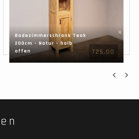
Badezimmerschrank Teak
200cm - Natur - halb
offen
725,00
fen