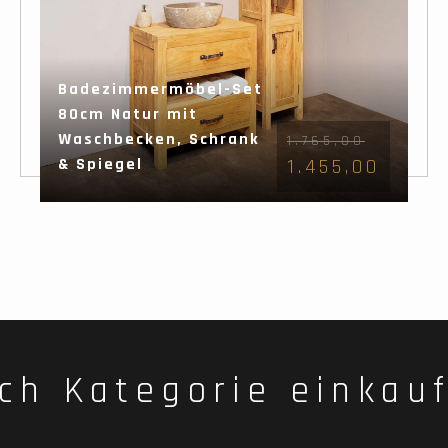
Badezimmermöbel-Set
80cm Natur mit
Waschbecken, Schrank
1.765,00
& Spiegel
1.455,00
ch Kategorie einkau