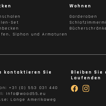
cken
Wohnen
hschalen
Garderoben
len-Set
Schlafzimmerm
hbecken
Bücherschränk
pfen, Siphon und Armaturen
e kontaktieren Sie
Bleiben Sie
Laufenden
fon:
+31 (0) 553 031 440
il:
Info@wood55.eu
sse:
Lange Amerikaweg