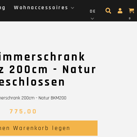
ng
Wohnaccessoires
DE
0
immerschrank
z 200cm - Natur
geschlossen
erschrank 200cm - Natur BKM200
775,00
nen Warenkorb legen