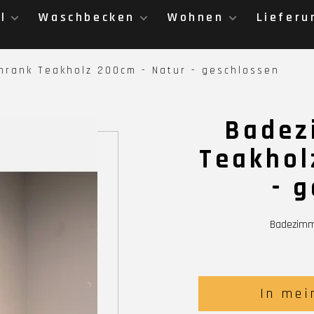
l
Waschbecken
Wohnen
Lieferu
rank Teakholz 200cm - Natur - geschlossen
Badez
Teakhol
- 
Badezimm
In mei