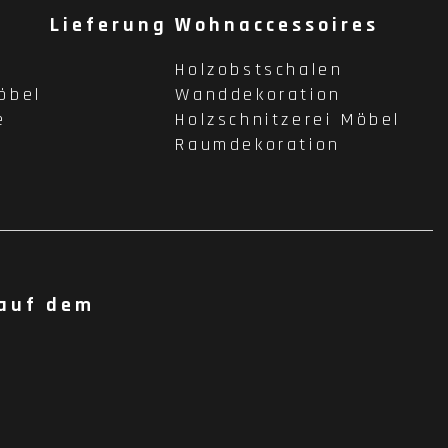
Lieferung
Wohnaccessoires
Holzobstschalen
öbel
Wanddekoration
e
Holzschnitzerei Möbel
Raumdekoration
 auf dem