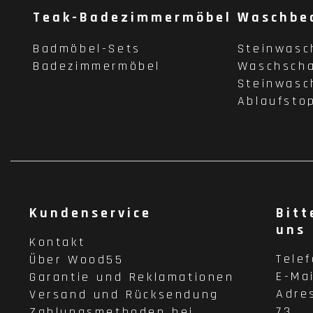
Teak-Badezimmermöbel
Waschbe
Badmöbel-Sets
Steinwasc
Badezimmermöbel
Waschscha
Steinwasc
Ablaufsto
Kundenservice
Bitt
uns
Kontakt
Tele
Über Wood55
E-Ma
Garantie und Reklamationen
Adre
Versand und Rücksendung
73
Zahlungsmethoden bei