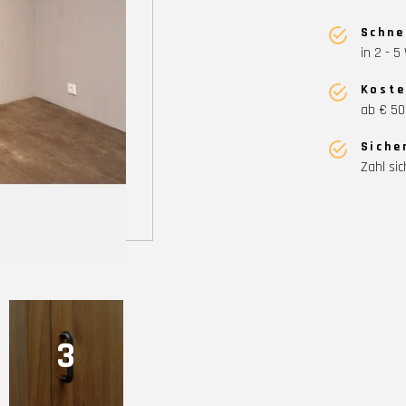
Schne
in 2 - 
Koste
ab € 50
Siche
Zahl sic
3