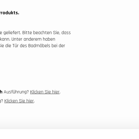
Produkts.
geliefert. Bitte beachten Sie, dass
en kann. Unter anderem haben
Sie die Tür des Badmöbels bei der
h
Ausführung?
Klicken Sie hier
.
ng?
Klicken Sie hier
.
Kostenlose Lieferung