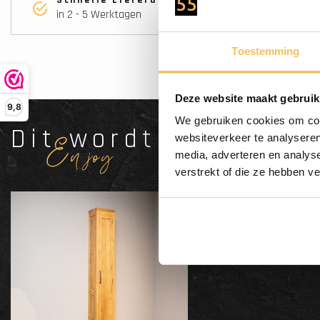
in 2 - 5 Werktagen
Toestemming
Deze website maakt gebruik
9,8
We gebruiken cookies om cont
Dit wordt'n
websiteverkeer te analyseren
Enjoy
media, adverteren en analys
verstrekt of die ze hebben v
Badezim
Natur -