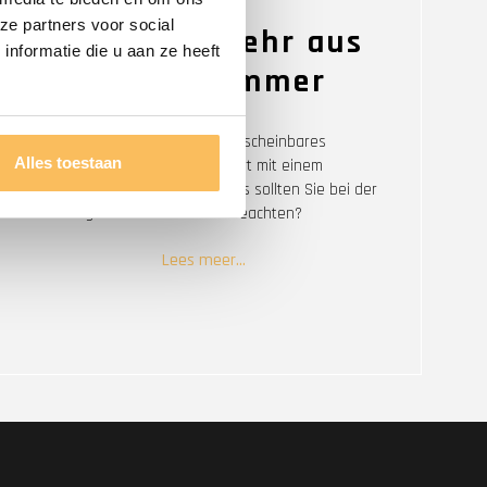
ze partners voor social
Machen Sie mehr aus
nformatie die u aan ze heeft
Ihrem Badezimmer
Mit dieser Einrichtung wird ein unscheinbares
Alles toestaan
Badezimmer zu einem Rückzugsort mit einem
großartigen Wellness-Gefühl. Was sollten Sie bei der
Einrichtung Ihres Badezimmers beachten?
Lees meer…