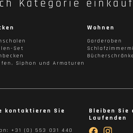
ch Kategorie einkau
cken
Wohnen
hschalen
Garderoben
len-Set
Schlafzimmerm
hbecken
Bücherschränk
pfen, Siphon und Armaturen
e kontaktieren Sie
Bleiben Sie
Laufenden
fon:
+31 (0) 553 031 440