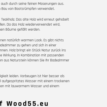
ch auch durch seine feinen Maserungen aus.
en Bau von Bootsrümpfen verwendet.
Teakholz. Das alte Holz wird erneut gehobelt
en. Da das Holz wiederverwendet wird,
uen Bäume gefällt werden.
en natürlich warmen Look. Es gibt nichts
dezimmer zu gehen und sich in einer
en. Holz bringt ein Stück Natur zurück ins
nde Wirkung. In Kombination mit passenden
n aus Naturstein können Sie Ihr Badezimmer
gkeit leiden. Vorbeugen ist hier besser als
l aufgespritztes Wasser mit einem trockenen
önnen mit lauwarmem Wasser und einem
uf Wood55.eu