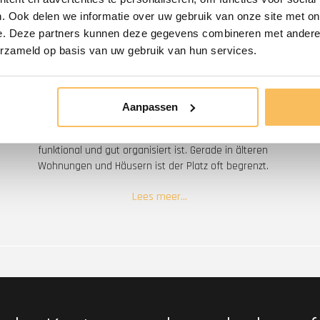
. Ook delen we informatie over uw gebruik van onze site met on
Teak-Badmöbel für
e. Deze partners kunnen deze gegevens combineren met andere i
kleines Bad und Gäste-
erzameld op basis van uw gebruik van hun services.
WC
Aanpassen
Das Badezimmer ist meist der erste Raum, den man
am Morgen betritt – umso wichtiger, dass es
funktional und gut organisiert ist. Gerade in älteren
Wohnungen und Häusern ist der Platz oft begrenzt.
WOOD55 bietet clevere Lösungen, um auch auf
Lees meer…
kleinem Raum maximalen Stauraum zu schaffen.