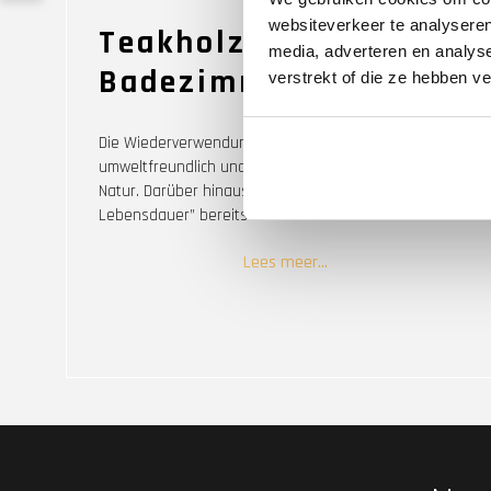
websiteverkeer te analyseren
Teakholz für das
media, adverteren en analys
Badezimmer
verstrekt of die ze hebben v
Die Wiederverwendung von Teak ist besonders
umweltfreundlich und schont Rohstoffe und somit die
Natur. Darüber hinaus hat es durch seine „frühere
Lebensdauer” bereits einen besonderen Schutz
entwickelt, der es äußerst pflegeleicht macht und es
Lees meer…
somit zur idealen Grundlage für Badezimmermöbel wie
Waschtische und Badezimmerschränke macht.