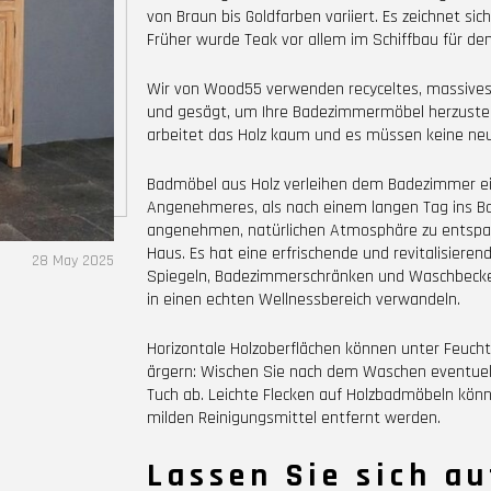
von Braun bis Goldfarben variiert. Es zeichnet si
Früher wurde Teak vor allem im Schiffbau für d
Wir von Wood55 verwenden recyceltes, massives 
und gesägt, um Ihre Badezimmermöbel herzustell
arbeitet das Holz kaum und es müssen keine ne
Badmöbel aus Holz verleihen dem Badezimmer ein
Angenehmeres, als nach einem langen Tag ins Ba
angenehmen, natürlichen Atmosphäre zu entspann
Haus. Es hat eine erfrischende und revitalisiere
28 May 2025
Spiegeln, Badezimmerschränken und Waschbecke
in einen echten Wellnessbereich verwandeln.
Horizontale Holzoberflächen können unter Feuchti
ärgern: Wischen Sie nach dem Waschen eventuel
Tuch ab. Leichte Flecken auf Holzbadmöbeln k
milden Reinigungsmittel entfernt werden.
Lassen Sie sich a