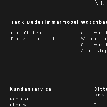
Na
Teak-Badezimmermöbel
Waschbe
Badmöbel-Sets
Steinwasc
Badezimmermöbel
Waschscha
Steinwasc
Ablaufsto
Kundenservice
Bitt
uns
Kontakt
Tele
Über Wood55