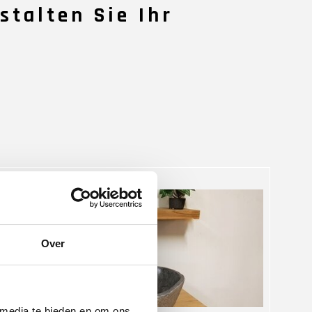
stalten Sie Ihr
28 May 2025
Over
 media te bieden en om ons