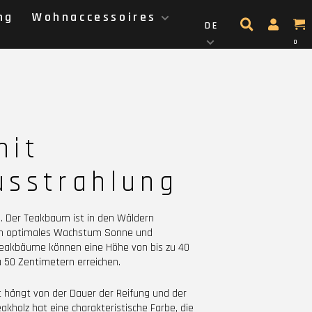
ng
Wohnaccessoires
DE
0
mit
usstrahlung
. Der Teakbaum ist in den Wäldern
 ein optimales Wachstum Sonne und
Teakbäume können eine Höhe von bis zu 40
50 Zentimetern erreichen.
ät hängt von der Dauer der Reifung und der
kholz hat eine charakteristische Farbe, die