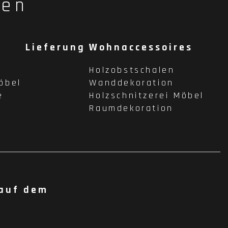
fen
Lieferung
Wohnaccessoires
Holzobstschalen
öbel
Wanddekoration
e
Holzschnitzerei Möbel
Raumdekoration
 auf dem